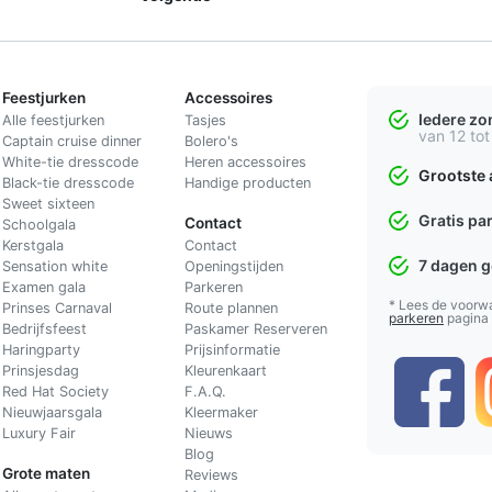
Feestjurken
Accessoires
Iedere z
Alle feestjurken
Tasjes
van 12 tot
Captain cruise dinner
Bolero's
White-tie dresscode
Heren accessoires
Grootste 
Black-tie dresscode
Handige producten
Sweet sixteen
Gratis pa
Contact
Schoolgala
Kerstgala
C
ontact
7 dagen 
Sensation white
Openingstijden
Examen gala
Parkeren
* Lees de voorw
Prinses Carnaval
Route plannen
parkeren
pagina
Bedrijfsfeest
Paskamer Reserveren
Haringparty
Prijsinformatie
Prinsjesdag
Kleurenkaart
Red Hat Society
F.A.Q.
Nieuwjaarsgala
Kleermaker
Luxury Fair
Nieuws
Blog
Grote maten
Reviews