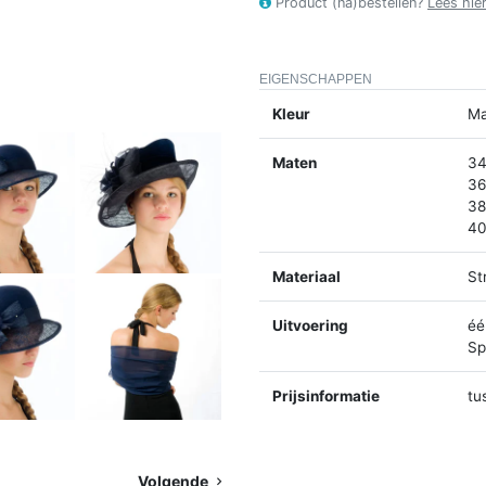
Product (na)bestellen?
Lees hie
EIGENSCHAPPEN
Kleur
Ma
Maten
34
36
38
40
Materiaal
St
Uitvoering
éé
Spl
Prijsinformatie
tu
Volgende