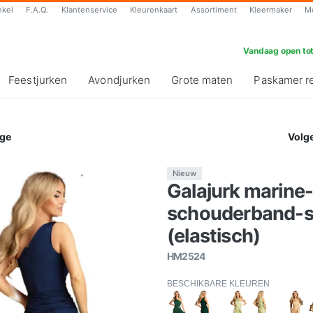
nkel
F.A.Q.
Klantenservice
Kleurenkaart
Assortiment
Kleermaker
M
Vandaag open tot
Feestjurken
Avondjurken
Grote maten
Paskamer r
ge
Volg
Nieuw
Galajurk marine
schouderband-sp
(elastisch)
HM2524
BESCHIKBARE KLEUREN