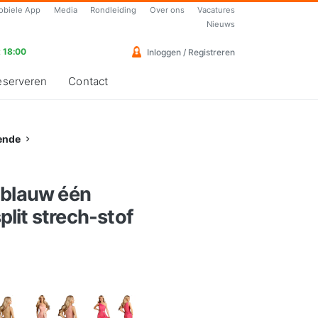
obiele App
Media
Rondleiding
Over ons
Vacatures
Nieuws
 18:00
Inloggen / Registreren
eserveren
Contact
ende
-blauw één
lit strech-stof