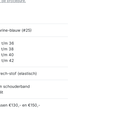
r de procedure.
rine-blauw (#25)
 t/m 36
 t/m 38
 t/m 40
 t/m 42
rech-stof (elastisch)
n schouderband
it
ssen €130,- en €150,-