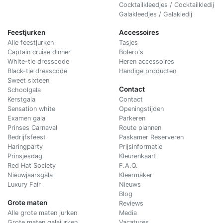
Cocktailkleedjes / Cocktailkledij
Galakleedjes / Galakledij
Feestjurken
Accessoires
Alle feestjurken
Tasjes
Captain cruise dinner
Bolero's
White-tie dresscode
Heren accessoires
Black-tie dresscode
Handige producten
Sweet sixteen
Contact
Schoolgala
Kerstgala
C
ontact
Sensation white
Openingstijden
Examen gala
Parkeren
Prinses Carnaval
Route plannen
Bedrijfsfeest
Paskamer Reserveren
Haringparty
Prijsinformatie
Prinsjesdag
Kleurenkaart
Red Hat Society
F.A.Q.
Nieuwjaarsgala
Kleermaker
Luxury Fair
Nieuws
Blog
Grote maten
Reviews
Alle grote maten jurken
Media
Grote maten galajurken
Vacatures