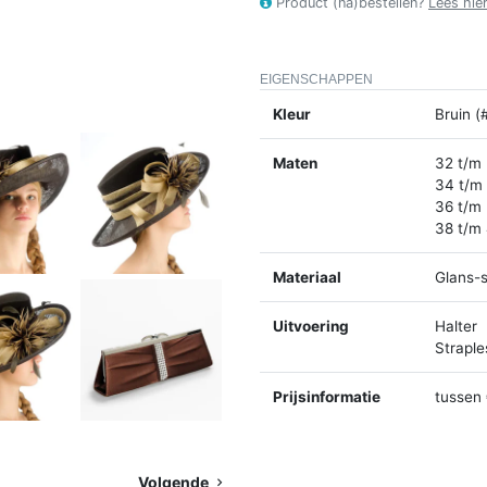
Product (na)bestellen?
Lees hie
EIGENSCHAPPEN
Kleur
Bruin (
Maten
32 t/m
34 t/m
36 t/m
38 t/m
Materiaal
Glans-s
Uitvoering
Halter
Straple
Prijsinformatie
tussen 
Volgende