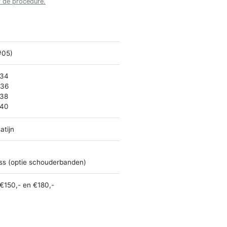
r de procedure.
#05)
 34
 36
 38
 40
atijn
ss (optie schouderbanden)
€150,- en €180,-