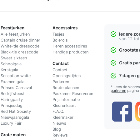
Feestjurken
Accessoires
Iedere z
Alle feestjurken
Tasjes
van 12 tot
Captain cruise dinner
Bolero's
White-tie dresscode
Heren accessoires
Grootste 
Black-tie dresscode
Handige producten
Sweet sixteen
Gratis pa
Contact
Schoolgala
Kerstgala
C
ontact
7 dagen 
Sensation white
Openingstijden
Examen gala
Parkeren
* Lees de voorw
Prinses Carnaval
Route plannen
parkeren
pagina
Bedrijfsfeest
Paskamer Reserveren
Haringparty
Prijsinformatie
Prinsjesdag
Kleurenkaart
Red Hat Society
F.A.Q.
Nieuwjaarsgala
Kleermaker
Luxury Fair
Nieuws
Blog
Grote maten
Reviews