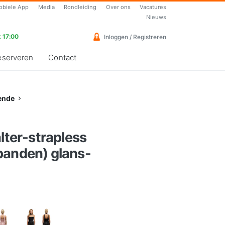
obiele App
Media
Rondleiding
Over ons
Vacatures
Nieuws
 17:00
Inloggen / Registreren
eserveren
Contact
ende
alter-strapless
banden) glans-