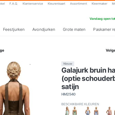
nkel
F.A.Q.
Klantenservice
Kleurenkaart
Assortiment
Kleermaker
M
Vandaag open tot
Feestjurken
Avondjurken
Grote maten
Paskamer r
ge
Volg
Nieuw
Galajurk bruin h
(optie schouder
satijn
HM2540
BESCHIKBARE KLEUREN