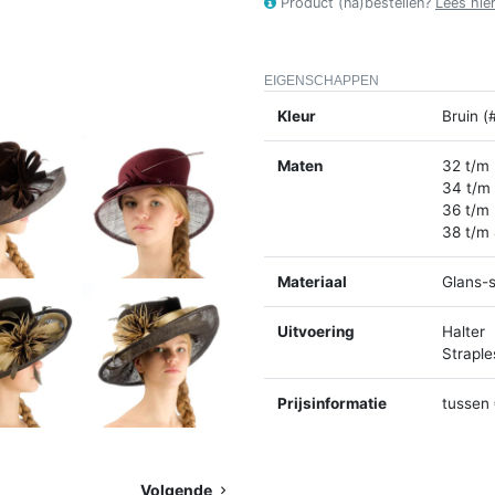
Product (na)bestellen?
Lees hie
EIGENSCHAPPEN
Kleur
Bruin (
Maten
32 t/m
34 t/m
36 t/m
38 t/m
Materiaal
Glans-s
Uitvoering
Halter
Straple
Prijsinformatie
tussen 
Volgende