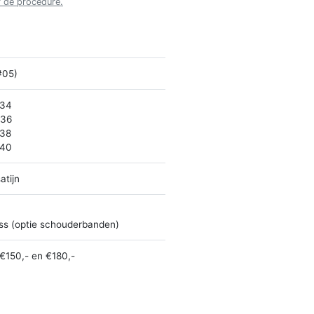
r de procedure.
#05)
 34
 36
 38
 40
atijn
ss (optie schouderbanden)
€150,- en €180,-