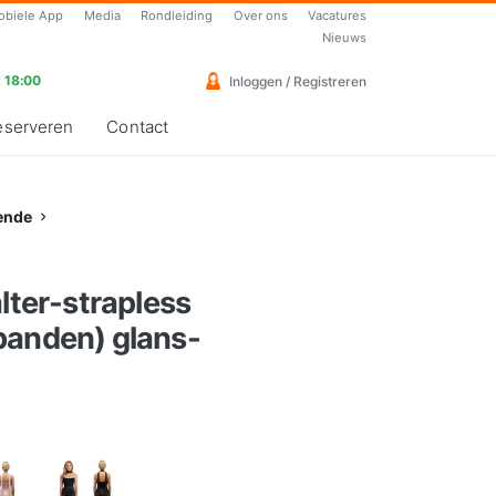
obiele App
Media
Rondleiding
Over ons
Vacatures
Nieuws
 18:00
Inloggen / Registreren
eserveren
Contact
ende
alter-strapless
banden) glans-