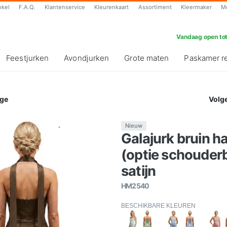
nkel
F.A.Q.
Klantenservice
Kleurenkaart
Assortiment
Kleermaker
M
Vandaag open tot
Feestjurken
Avondjurken
Grote maten
Paskamer r
ge
Volg
Nieuw
Galajurk bruin h
(optie schouder
satijn
HM2540
BESCHIKBARE KLEUREN