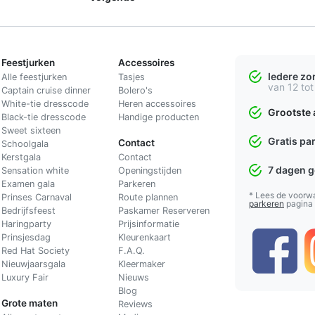
Feestjurken
Accessoires
Iedere z
Alle feestjurken
Tasjes
van 12 tot
Captain cruise dinner
Bolero's
White-tie dresscode
Heren accessoires
Grootste 
Black-tie dresscode
Handige producten
Sweet sixteen
Gratis pa
Contact
Schoolgala
Kerstgala
C
ontact
7 dagen 
Sensation white
Openingstijden
Examen gala
Parkeren
* Lees de voorw
Prinses Carnaval
Route plannen
parkeren
pagina
Bedrijfsfeest
Paskamer Reserveren
Haringparty
Prijsinformatie
Prinsjesdag
Kleurenkaart
Red Hat Society
F.A.Q.
Nieuwjaarsgala
Kleermaker
Luxury Fair
Nieuws
Blog
Grote maten
Reviews