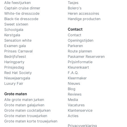
Alle feestjurken
Tasjes
Captain cruise dinner
Bolero's
White-tie dresscode
Heren accessoires
Black-tie dresscode
Handige producten
Sweet sixteen
Contact
Schoolgala
Kerstgala
C
ontact
Sensation white
Openingstijden
Examen gala
Parkeren
Prinses Carnaval
Route plannen
Bedrijfsfeest
Paskamer Reserveren
Haringparty
Prijsinformatie
Prinsjesdag
Kleurenkaart
Red Hat Society
F.A.Q.
Nieuwjaarsgala
Kleermaker
Luxury Fair
Nieuws
Blog
Grote maten
Reviews
Alle grote maten jurken
Media
Grote maten galajurken
Vacatures
Grote maten cocktailjurken
Klantenservice
Grote maten trouwjurken
Acties
Grote maten korte trouwjurken
Privacyverklaring