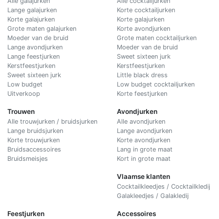
Alle galajurken
Alle cocktailjurken
Lange galajurken
Korte cocktailjurken
Korte galajurken
Korte galajurken
Grote maten galajurken
Korte avondjurken
Moeder van de bruid
Grote maten cocktailjurken
Lange avondjurken
Moeder van de bruid
Lange feestjurken
Sweet sixteen jurk
Kerstfeestjurken
Kerstfeestjurken
Sweet sixteen jurk
Little black dress
Low budget
Low budget cocktailjurken
Uitverkoop
Korte feestjurken
Trouwen
Avondjurken
Alle trouwjurken / bruidsjurken
Alle avondjurken
Lange bruidsjurken
Lange avondjurken
Korte trouwjurken
Korte avondjurken
Bruidsaccessoires
Lang in grote maat
Bruidsmeisjes
Kort in grote maat
Vlaamse klanten
Cocktailkleedjes / Cocktailkledij
Galakleedjes / Galakledij
Feestjurken
Accessoires