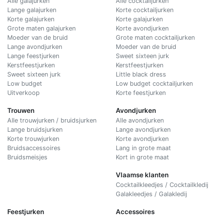
Alle galajurken
Alle cocktailjurken
Lange galajurken
Korte cocktailjurken
Korte galajurken
Korte galajurken
Grote maten galajurken
Korte avondjurken
Moeder van de bruid
Grote maten cocktailjurken
Lange avondjurken
Moeder van de bruid
Lange feestjurken
Sweet sixteen jurk
Kerstfeestjurken
Kerstfeestjurken
Sweet sixteen jurk
Little black dress
Low budget
Low budget cocktailjurken
Uitverkoop
Korte feestjurken
Trouwen
Avondjurken
Alle trouwjurken / bruidsjurken
Alle avondjurken
Lange bruidsjurken
Lange avondjurken
Korte trouwjurken
Korte avondjurken
Bruidsaccessoires
Lang in grote maat
Bruidsmeisjes
Kort in grote maat
Vlaamse klanten
Cocktailkleedjes / Cocktailkledij
Galakleedjes / Galakledij
Feestjurken
Accessoires