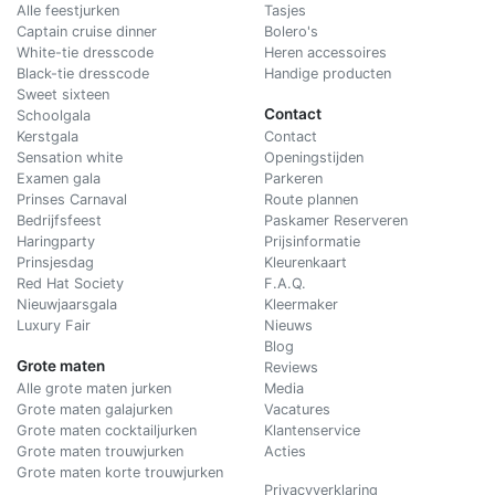
Alle feestjurken
Tasjes
Captain cruise dinner
Bolero's
White-tie dresscode
Heren accessoires
Black-tie dresscode
Handige producten
Sweet sixteen
Contact
Schoolgala
Kerstgala
C
ontact
Sensation white
Openingstijden
Examen gala
Parkeren
Prinses Carnaval
Route plannen
Bedrijfsfeest
Paskamer Reserveren
Haringparty
Prijsinformatie
Prinsjesdag
Kleurenkaart
Red Hat Society
F.A.Q.
Nieuwjaarsgala
Kleermaker
Luxury Fair
Nieuws
Blog
Grote maten
Reviews
Alle grote maten jurken
Media
Grote maten galajurken
Vacatures
Grote maten cocktailjurken
Klantenservice
Grote maten trouwjurken
Acties
Grote maten korte trouwjurken
Privacyverklaring