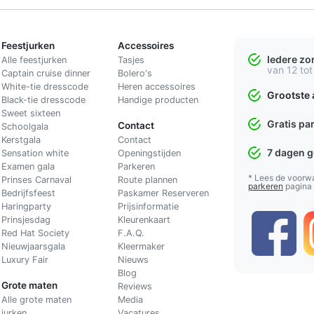
Feestjurken
Accessoires
Iedere z
Alle feestjurken
Tasjes
van 12 tot
Captain cruise dinner
Bolero's
White-tie dresscode
Heren accessoires
Grootste 
Black-tie dresscode
Handige producten
Sweet sixteen
Gratis pa
Contact
Schoolgala
Kerstgala
C
ontact
7 dagen 
Sensation white
Openingstijden
Examen gala
Parkeren
* Lees de voorw
Prinses Carnaval
Route plannen
parkeren
pagina
Bedrijfsfeest
Paskamer Reserveren
Haringparty
Prijsinformatie
Prinsjesdag
Kleurenkaart
Red Hat Society
F.A.Q.
Nieuwjaarsgala
Kleermaker
Luxury Fair
Nieuws
Blog
Grote maten
Reviews
Alle grote maten
Media
jurken
Vacatures