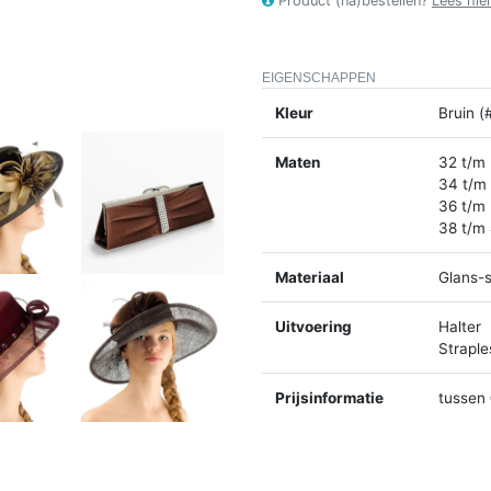
Product (na)bestellen?
Lees hie
EIGENSCHAPPEN
Kleur
Bruin (
Maten
32 t/m
34 t/m
36 t/m
38 t/m
Materiaal
Glans-s
Uitvoering
Halter
Straple
Prijsinformatie
tussen 