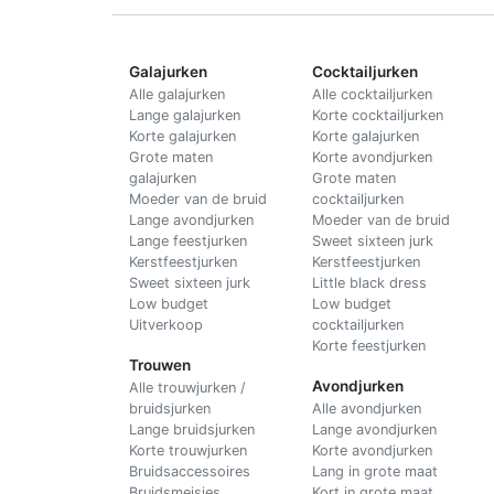
Galajurken
Cocktailjurken
Alle galajurken
Alle cocktailjurken
Lange galajurken
Korte cocktailjurken
Korte galajurken
Korte galajurken
Grote maten
Korte avondjurken
galajurken
Grote maten
Moeder van de bruid
cocktailjurken
Lange avondjurken
Moeder van de bruid
Lange feestjurken
Sweet sixteen jurk
Kerstfeestjurken
Kerstfeestjurken
Sweet sixteen jurk
Little black dress
Low budget
Low budget
Uitverkoop
cocktailjurken
Korte feestjurken
Trouwen
Avondjurken
Alle trouwjurken /
bruidsjurken
Alle avondjurken
Lange bruidsjurken
Lange avondjurken
Korte trouwjurken
Korte avondjurken
Bruidsaccessoires
Lang in grote maat
Bruidsmeisjes
Kort in grote maat