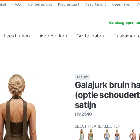
nkel
F.A.Q.
Klantenservice
Kleurenkaart
Assortiment
Kleermaker
M
Vandaag open tot
Feestjurken
Avondjurken
Grote maten
Paskamer r
Nieuw
Galajurk bruin h
(optie schouder
satijn
HM2540
BESCHIKBARE KLEUREN