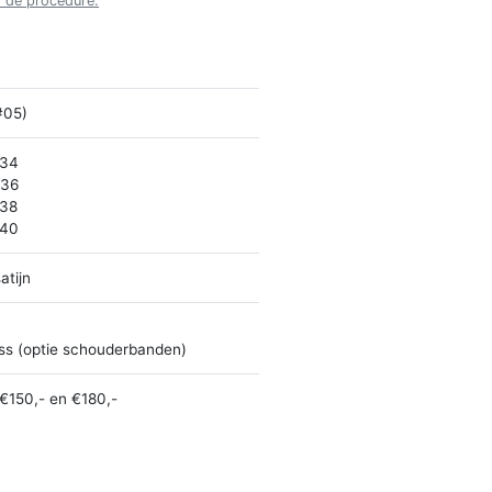
r de procedure.
#05)
 34
 36
 38
 40
atijn
ss (optie schouderbanden)
€150,- en €180,-