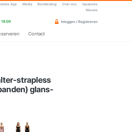
obiele App
Media
Rondleiding
Over ons
Vacatures
Nieuws
 18:00
Inloggen / Registreren
eserveren
Contact
alter-strapless
banden) glans-