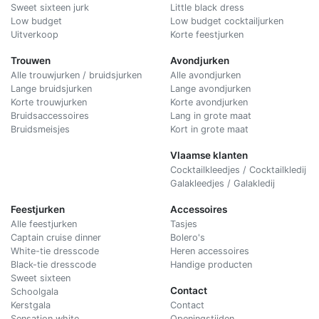
Sweet sixteen jurk
Little black dress
Low budget
Low budget cocktailjurken
Uitverkoop
Korte feestjurken
Trouwen
Avondjurken
Alle trouwjurken / bruidsjurken
Alle avondjurken
Lange bruidsjurken
Lange avondjurken
Korte trouwjurken
Korte avondjurken
Bruidsaccessoires
Lang in grote maat
Bruidsmeisjes
Kort in grote maat
Vlaamse klanten
Cocktailkleedjes / Cocktailkledij
Galakleedjes / Galakledij
Feestjurken
Accessoires
Alle feestjurken
Tasjes
Captain cruise dinner
Bolero's
White-tie dresscode
Heren accessoires
Black-tie dresscode
Handige producten
Sweet sixteen
Contact
Schoolgala
Kerstgala
C
ontact
Sensation white
Openingstijden