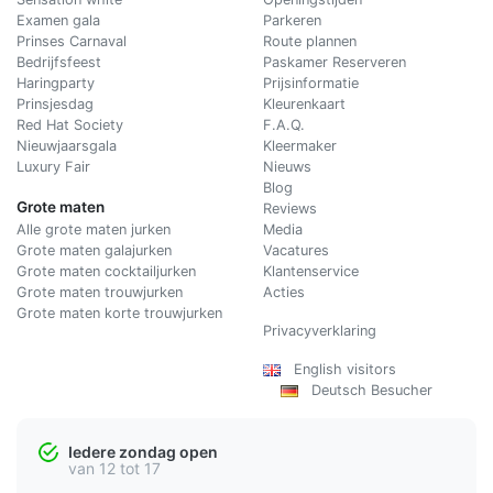
Examen gala
Parkeren
Prinses Carnaval
Route plannen
Bedrijfsfeest
Paskamer Reserveren
Haringparty
Prijsinformatie
Prinsjesdag
Kleurenkaart
Red Hat Society
F.A.Q.
Nieuwjaarsgala
Kleermaker
Luxury Fair
Nieuws
Blog
Grote maten
Reviews
Alle grote maten jurken
Media
Grote maten galajurken
Vacatures
Grote maten cocktailjurken
Klantenservice
Grote maten trouwjurken
Acties
Grote maten korte trouwjurken
Privacyverklaring
English visitors
Deutsch Besucher
Iedere zondag open
van 12 tot 17