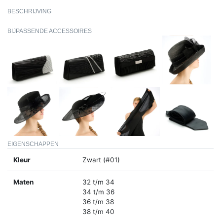
BESCHRIJVING
BIJPASSENDE ACCESSOIRES
EIGENSCHAPPEN
Kleur
Zwart (#01)
Maten
32 t/m 34
34 t/m 36
36 t/m 38
38 t/m 40