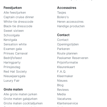
Feestjurken
Accessoires
Alle feestjurken
Tasjes
Captain cruise dinner
Bolero's
White-tie dresscode
Heren accessoires
Black-tie dresscode
Handige producten
Sweet sixteen
Contact
Schoolgala
Kerstgala
C
ontact
Sensation white
Openingstijden
Examen gala
Parkeren
Prinses Carnaval
Route plannen
Bedrijfsfeest
Paskamer Reserveren
Haringparty
Prijsinformatie
Prinsjesdag
Kleurenkaart
Red Hat Society
F.A.Q.
Nieuwjaarsgala
Kleermaker
Luxury Fair
Nieuws
Blog
Grote maten
Reviews
Alle grote maten jurken
Media
Grote maten galajurken
Vacatures
Grote maten cocktailjurken
Klantenservice