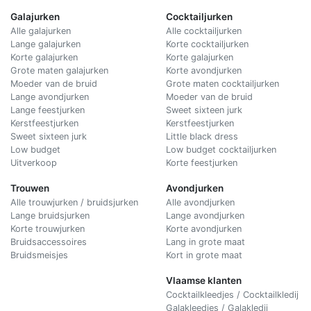
Galajurken
Cocktailjurken
Alle galajurken
Alle cocktailjurken
Lange galajurken
Korte cocktailjurken
Korte galajurken
Korte galajurken
Grote maten galajurken
Korte avondjurken
Moeder van de bruid
Grote maten cocktailjurken
Lange avondjurken
Moeder van de bruid
Lange feestjurken
Sweet sixteen jurk
Kerstfeestjurken
Kerstfeestjurken
Sweet sixteen jurk
Little black dress
Low budget
Low budget cocktailjurken
Uitverkoop
Korte feestjurken
Trouwen
Avondjurken
Alle trouwjurken / bruidsjurken
Alle avondjurken
Lange bruidsjurken
Lange avondjurken
Korte trouwjurken
Korte avondjurken
Bruidsaccessoires
Lang in grote maat
Bruidsmeisjes
Kort in grote maat
Vlaamse klanten
Cocktailkleedjes / Cocktailkledij
Galakleedjes / Galakledij