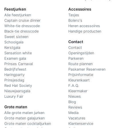
Feestjurken
Accessoires
Alle feestjurken
Tasjes
Captain cruise dinner
Bolero's
White-tie dresscode
Heren accessoires
Black-tie dresscode
Handige producten
Sweet sixteen
Contact
Schoolgala
Kerstgala
C
ontact
Sensation white
Openingstijden
Examen gala
Parkeren
Prinses Carnaval
Route plannen
Bedrijfsfeest
Paskamer Reserveren
Haringparty
Prijsinformatie
Prinsjesdag
Kleurenkaart
Red Hat Society
F.A.Q.
Nieuwjaarsgala
Kleermaker
Luxury Fair
Nieuws
Blog
Grote maten
Reviews
Alle grote maten jurken
Media
Grote maten galajurken
Vacatures
Grote maten cocktailjurken
Klantenservice