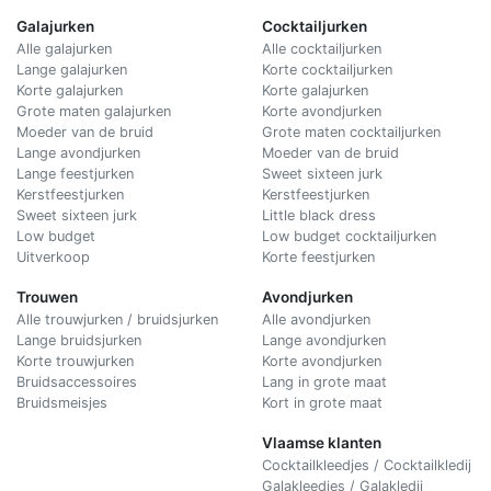
Galajurken
Cocktailjurken
Alle galajurken
Alle cocktailjurken
Lange galajurken
Korte cocktailjurken
Korte galajurken
Korte galajurken
Grote maten galajurken
Korte avondjurken
Moeder van de bruid
Grote maten cocktailjurken
Lange avondjurken
Moeder van de bruid
Lange feestjurken
Sweet sixteen jurk
Kerstfeestjurken
Kerstfeestjurken
Sweet sixteen jurk
Little black dress
Low budget
Low budget cocktailjurken
Uitverkoop
Korte feestjurken
Trouwen
Avondjurken
Alle trouwjurken / bruidsjurken
Alle avondjurken
Lange bruidsjurken
Lange avondjurken
Korte trouwjurken
Korte avondjurken
Bruidsaccessoires
Lang in grote maat
Bruidsmeisjes
Kort in grote maat
Vlaamse klanten
Cocktailkleedjes / Cocktailkledij
Galakleedjes / Galakledij