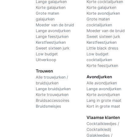
Lange galajurken
Korte cocktailjurken
Korte galajurken
Korte galajurken
Grote maten
Korte avondjurken
galajurken
Grote maten
Moeder van de bruid
cocktailjurken
Lange avondjurken
Moeder van de bruid
Lange feestjurken
Sweet sixteen jurk
Kerstfeestjurken
Kerstfeestjurken
Sweet sixteen jurk
Little black dress
Low budget
Low budget
Uitverkoop
cocktailjurken
Korte feestjurken
Trouwen
Avondjurken
Alle trouwjurken /
bruidsjurken
Alle avondjurken
Lange bruidsjurken
Lange avondjurken
Korte trouwjurken
Korte avondjurken
Bruidsaccessoires
Lang in grote maat
Bruidsmeisjes
Kort in grote maat
Vlaamse klanten
Cocktailkleedjes /
Cocktailkledij
Galakleedjes /