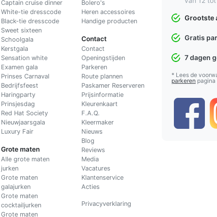
van 12 tot
Captain cruise dinner
Bolero's
White-tie dresscode
Heren accessoires
Grootste 
Black-tie dresscode
Handige producten
Sweet sixteen
Gratis pa
Contact
Schoolgala
Kerstgala
C
ontact
7 dagen 
Sensation white
Openingstijden
Examen gala
Parkeren
* Lees de voorw
Prinses Carnaval
Route plannen
parkeren
pagina
Bedrijfsfeest
Paskamer Reserveren
Haringparty
Prijsinformatie
Prinsjesdag
Kleurenkaart
Red Hat Society
F.A.Q.
Nieuwjaarsgala
Kleermaker
Luxury Fair
Nieuws
Blog
Grote maten
Reviews
Alle grote maten
Media
jurken
Vacatures
Grote maten
Klantenservice
galajurken
Acties
Grote maten
Privacyverklaring
cocktailjurken
Grote maten