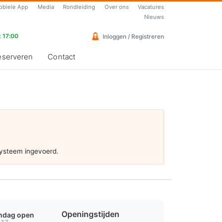
obiele App
Media
Rondleiding
Over ons
Vacatures
Nieuws
 17:00
Inloggen / Registreren
eserveren
Contact
systeem ingevoerd.
Openingstijden
ondag open