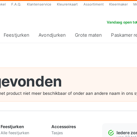
nkel
F.A.Q.
Klantenservice
Kleurenkaart
Assortiment
Kleermaker
M
Vandaag open tot
Feestjurken
Avondjurken
Grote maten
Paskamer r
 gevonden
s het product niet meer beschikbaar of onder aan andere naam in ons 
Feestjurken
Accessoires
Iedere z
Alle feestjurken
Tasjes