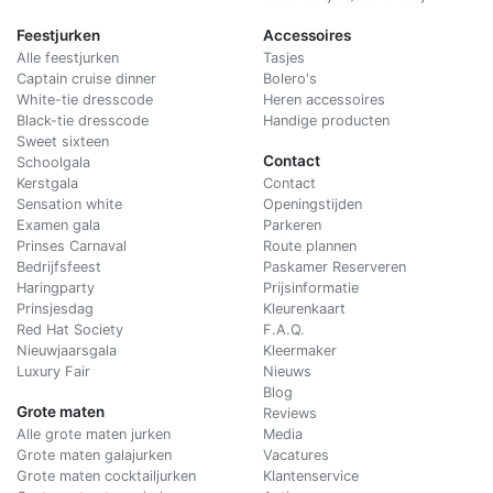
Feestjurken
Accessoires
Alle feestjurken
Tasjes
Captain cruise dinner
Bolero's
White-tie dresscode
Heren accessoires
Black-tie dresscode
Handige producten
Sweet sixteen
Contact
Schoolgala
Kerstgala
C
ontact
Sensation white
Openingstijden
Examen gala
Parkeren
Prinses Carnaval
Route plannen
Bedrijfsfeest
Paskamer Reserveren
Haringparty
Prijsinformatie
Prinsjesdag
Kleurenkaart
Red Hat Society
F.A.Q.
Nieuwjaarsgala
Kleermaker
Luxury Fair
Nieuws
Blog
Grote maten
Reviews
Alle grote maten jurken
Media
Grote maten galajurken
Vacatures
Grote maten cocktailjurken
Klantenservice