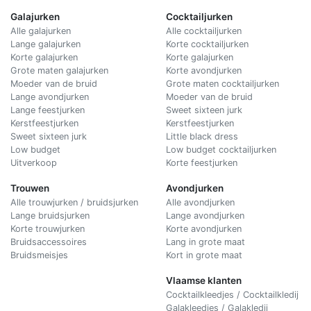
Galajurken
Cocktailjurken
Alle galajurken
Alle cocktailjurken
Lange galajurken
Korte cocktailjurken
Korte galajurken
Korte galajurken
Grote maten galajurken
Korte avondjurken
Moeder van de bruid
Grote maten cocktailjurken
Lange avondjurken
Moeder van de bruid
Lange feestjurken
Sweet sixteen jurk
Kerstfeestjurken
Kerstfeestjurken
Sweet sixteen jurk
Little black dress
Low budget
Low budget cocktailjurken
Uitverkoop
Korte feestjurken
Trouwen
Avondjurken
Alle trouwjurken / bruidsjurken
Alle avondjurken
Lange bruidsjurken
Lange avondjurken
Korte trouwjurken
Korte avondjurken
Bruidsaccessoires
Lang in grote maat
Bruidsmeisjes
Kort in grote maat
Vlaamse klanten
Cocktailkleedjes / Cocktailkledij
Galakleedjes / Galakledij