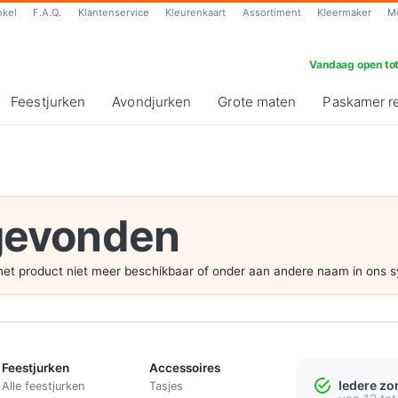
nkel
F.A.Q.
Klantenservice
Kleurenkaart
Assortiment
Kleermaker
M
Vandaag open tot
Feestjurken
Avondjurken
Grote maten
Paskamer r
 gevonden
s het product niet meer beschikbaar of onder aan andere naam in ons 
Feestjurken
Accessoires
Iedere z
Alle feestjurken
Tasjes