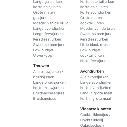
Lange galajurken
Korte cocktailjurken
Korte galajurken
Korte galajurken
Grote maten
Korte avondjurken
galajurken
Grote maten
Moeder van de bruid
cocktailjurken
Lange avondjurken
Moeder van de bruid
Lange feestjurken
Sweet sixteen jurk
Kerstfeestjurken
Kerstfeestjurken
Sweet sixteen jurk
Little black dress
Low budget
Low budget
Uitverkoop
cocktailjurken
Korte feestjurken
Trouwen
Avondjurken
Alle trouwjurken /
bruidsjurken
Alle avondjurken
Lange bruidsjurken
Lange avondjurken
Korte trouwjurken
Korte avondjurken
Bruidsaccessoires
Lang in grote maat
Bruidsmeisjes
Kort in grote maat
Vlaamse klanten
Cocktailkleedjes /
Cocktailkledij
Galakleedjes /