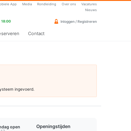
obiele App
Media
Rondleiding
Over ons
Vacatures
Nieuws
 18:00
Inloggen / Registreren
eserveren
Contact
systeem ingevoerd.
Openingstijden
ondag open