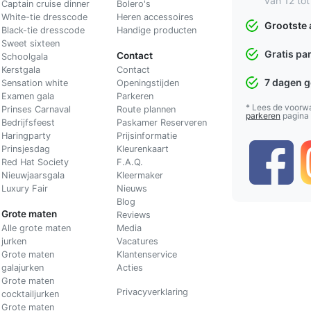
van 12 tot
Captain cruise dinner
Bolero's
White-tie dresscode
Heren accessoires
Grootste 
Black-tie dresscode
Handige producten
Sweet sixteen
Gratis pa
Contact
Schoolgala
Kerstgala
C
ontact
7 dagen 
Sensation white
Openingstijden
Examen gala
Parkeren
* Lees de voorw
Prinses Carnaval
Route plannen
parkeren
pagina
Bedrijfsfeest
Paskamer Reserveren
Haringparty
Prijsinformatie
Prinsjesdag
Kleurenkaart
Red Hat Society
F.A.Q.
Nieuwjaarsgala
Kleermaker
Luxury Fair
Nieuws
Blog
Grote maten
Reviews
Alle grote maten
Media
jurken
Vacatures
Grote maten
Klantenservice
galajurken
Acties
Grote maten
Privacyverklaring
cocktailjurken
Grote maten