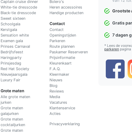
van 12 tot
Captain cruise dinner
Bolero's
White-tie dresscode
Heren accessoires
Grootste 
Black-tie dresscode
Handige producten
Sweet sixteen
Gratis pa
Contact
Schoolgala
Kerstgala
C
ontact
7 dagen 
Sensation white
Openingstijden
Examen gala
Parkeren
* Lees de voorw
Prinses Carnaval
Route plannen
parkeren
pagina
Bedrijfsfeest
Paskamer Reserveren
Haringparty
Prijsinformatie
Prinsjesdag
Kleurenkaart
Red Hat Society
F.A.Q.
Nieuwjaarsgala
Kleermaker
Luxury Fair
Nieuws
Blog
Grote maten
Reviews
Alle grote maten
Media
jurken
Vacatures
Grote maten
Klantenservice
galajurken
Acties
Grote maten
Privacyverklaring
cocktailjurken
Grote maten