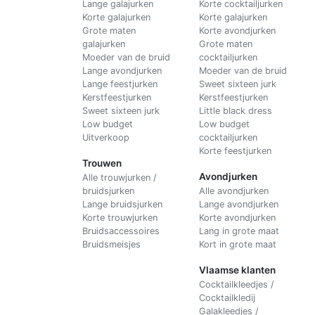
Lange galajurken
Korte cocktailjurken
Korte galajurken
Korte galajurken
Grote maten
Korte avondjurken
galajurken
Grote maten
Moeder van de bruid
cocktailjurken
Lange avondjurken
Moeder van de bruid
Lange feestjurken
Sweet sixteen jurk
Kerstfeestjurken
Kerstfeestjurken
Sweet sixteen jurk
Little black dress
Low budget
Low budget
Uitverkoop
cocktailjurken
Korte feestjurken
Trouwen
Avondjurken
Alle trouwjurken /
bruidsjurken
Alle avondjurken
Lange bruidsjurken
Lange avondjurken
Korte trouwjurken
Korte avondjurken
Bruidsaccessoires
Lang in grote maat
Bruidsmeisjes
Kort in grote maat
Vlaamse klanten
Cocktailkleedjes /
Cocktailkledij
Galakleedjes /