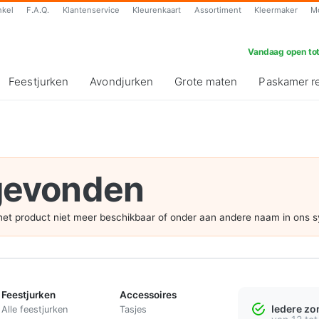
nkel
F.A.Q.
Klantenservice
Kleurenkaart
Assortiment
Kleermaker
M
Vandaag open tot
Feestjurken
Avondjurken
Grote maten
Paskamer r
 gevonden
s het product niet meer beschikbaar of onder aan andere naam in ons 
Feestjurken
Accessoires
Iedere z
Alle feestjurken
Tasjes