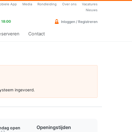
obiele App
Media
Rondleiding
Over ons
Vacatures
Nieuws
 18:00
Inloggen / Registreren
eserveren
Contact
systeem ingevoerd.
Openingstijden
ondag open