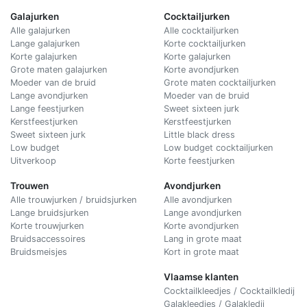
Galajurken
Cocktailjurken
Alle galajurken
Alle cocktailjurken
Lange galajurken
Korte cocktailjurken
Korte galajurken
Korte galajurken
Grote maten galajurken
Korte avondjurken
Moeder van de bruid
Grote maten cocktailjurken
Lange avondjurken
Moeder van de bruid
Lange feestjurken
Sweet sixteen jurk
Kerstfeestjurken
Kerstfeestjurken
Sweet sixteen jurk
Little black dress
Low budget
Low budget cocktailjurken
Uitverkoop
Korte feestjurken
Trouwen
Avondjurken
Alle trouwjurken / bruidsjurken
Alle avondjurken
Lange bruidsjurken
Lange avondjurken
Korte trouwjurken
Korte avondjurken
Bruidsaccessoires
Lang in grote maat
Bruidsmeisjes
Kort in grote maat
Vlaamse klanten
Cocktailkleedjes / Cocktailkledij
Galakleedjes / Galakledij