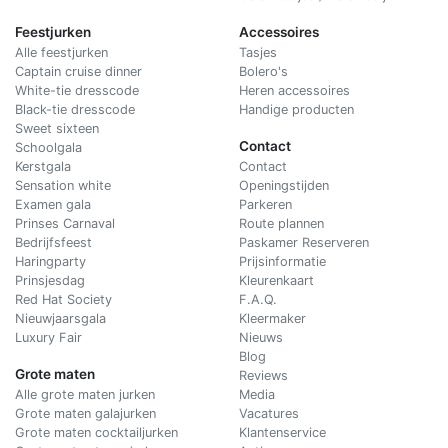
Feestjurken
Accessoires
Alle feestjurken
Tasjes
Captain cruise dinner
Bolero's
White-tie dresscode
Heren accessoires
Black-tie dresscode
Handige producten
Sweet sixteen
Contact
Schoolgala
Kerstgala
C
ontact
Sensation white
Openingstijden
Examen gala
Parkeren
Prinses Carnaval
Route plannen
Bedrijfsfeest
Paskamer Reserveren
Haringparty
Prijsinformatie
Prinsjesdag
Kleurenkaart
Red Hat Society
F.A.Q.
Nieuwjaarsgala
Kleermaker
Luxury Fair
Nieuws
Blog
Grote maten
Reviews
Alle grote maten jurken
Media
Grote maten galajurken
Vacatures
Grote maten cocktailjurken
Klantenservice