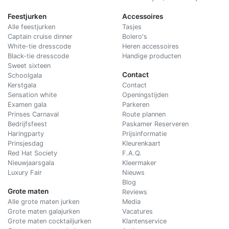
Feestjurken
Accessoires
Alle feestjurken
Tasjes
Captain cruise dinner
Bolero's
White-tie dresscode
Heren accessoires
Black-tie dresscode
Handige producten
Sweet sixteen
Contact
Schoolgala
Kerstgala
C
ontact
Sensation white
Openingstijden
Examen gala
Parkeren
Prinses Carnaval
Route plannen
Bedrijfsfeest
Paskamer Reserveren
Haringparty
Prijsinformatie
Prinsjesdag
Kleurenkaart
Red Hat Society
F.A.Q.
Nieuwjaarsgala
Kleermaker
Luxury Fair
Nieuws
Blog
Grote maten
Reviews
Alle grote maten jurken
Media
Grote maten galajurken
Vacatures
Grote maten cocktailjurken
Klantenservice