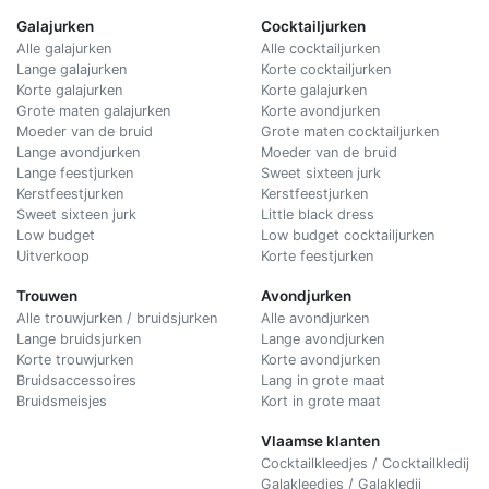
Galajurken
Cocktailjurken
Alle galajurken
Alle cocktailjurken
Lange galajurken
Korte cocktailjurken
Korte galajurken
Korte galajurken
Grote maten galajurken
Korte avondjurken
Moeder van de bruid
Grote maten cocktailjurken
Lange avondjurken
Moeder van de bruid
Lange feestjurken
Sweet sixteen jurk
Kerstfeestjurken
Kerstfeestjurken
Sweet sixteen jurk
Little black dress
Low budget
Low budget cocktailjurken
Uitverkoop
Korte feestjurken
Trouwen
Avondjurken
Alle trouwjurken / bruidsjurken
Alle avondjurken
Lange bruidsjurken
Lange avondjurken
Korte trouwjurken
Korte avondjurken
Bruidsaccessoires
Lang in grote maat
Bruidsmeisjes
Kort in grote maat
Vlaamse klanten
Cocktailkleedjes / Cocktailkledij
Galakleedjes / Galakledij