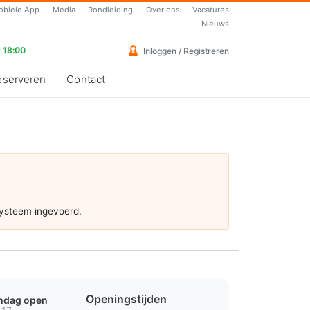
obiele App
Media
Rondleiding
Over ons
Vacatures
Nieuws
 18:00
Inloggen / Registreren
eserveren
Contact
systeem ingevoerd.
Openingstijden
ondag open