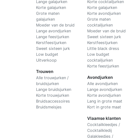
Lange galajurken
Korte cocktailjurken
Korte galajurken
Korte galajurken
Grote maten
Korte avondjurken
galajurken
Grote maten
Moeder van de bruid
cocktailjurken
Lange avondjurken
Moeder van de bruid
Lange feestjurken
Sweet sixteen jurk
Kerstfeestjurken
Kerstfeestjurken
Sweet sixteen jurk
Little black dress
Low budget
Low budget
Uitverkoop
cocktailjurken
Korte feestjurken
Trouwen
Avondjurken
Alle trouwjurken /
bruidsjurken
Alle avondjurken
Lange bruidsjurken
Lange avondjurken
Korte trouwjurken
Korte avondjurken
Bruidsaccessoires
Lang in grote maat
Bruidsmeisjes
Kort in grote maat
Vlaamse klanten
Cocktailkleedjes /
Cocktailkledij
Galakleedjes /