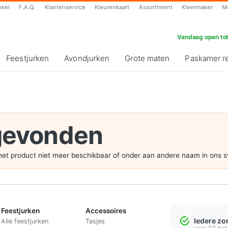
nkel
F.A.Q.
Klantenservice
Kleurenkaart
Assortiment
Kleermaker
M
Vandaag open tot
Feestjurken
Avondjurken
Grote maten
Paskamer r
 gevonden
s het product niet meer beschikbaar of onder aan andere naam in ons 
Feestjurken
Accessoires
Iedere z
Alle feestjurken
Tasjes