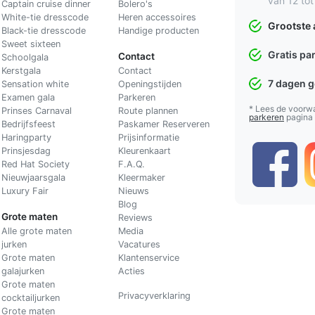
van 12 tot
Captain cruise dinner
Bolero's
White-tie dresscode
Heren accessoires
Grootste 
Black-tie dresscode
Handige producten
Sweet sixteen
Gratis pa
Contact
Schoolgala
Kerstgala
C
ontact
7 dagen 
Sensation white
Openingstijden
Examen gala
Parkeren
* Lees de voorw
Prinses Carnaval
Route plannen
parkeren
pagina
Bedrijfsfeest
Paskamer Reserveren
Haringparty
Prijsinformatie
Prinsjesdag
Kleurenkaart
Red Hat Society
F.A.Q.
Nieuwjaarsgala
Kleermaker
Luxury Fair
Nieuws
Blog
Grote maten
Reviews
Alle grote maten
Media
jurken
Vacatures
Grote maten
Klantenservice
galajurken
Acties
Grote maten
Privacyverklaring
cocktailjurken
Grote maten