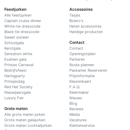
Feestjurken
Accessoires
Alle feestjurken
Tasjes
Captain cruise dinner
Bolero's
White-tie dresscode
Heren accessoires
Black-tie dresscode
Handige producten
Sweet sixteen
Contact
Schoolgala
Kerstgala
C
ontact
Sensation white
Openingstijden
Examen gala
Parkeren
Prinses Carnaval
Route plannen
Bedrijfsfeest
Paskamer Reserveren
Haringparty
Prijsinformatie
Prinsjesdag
Kleurenkaart
Red Hat Society
F.A.Q.
Nieuwjaarsgala
Kleermaker
Luxury Fair
Nieuws
Blog
Grote maten
Reviews
Alle grote maten jurken
Media
Grote maten galajurken
Vacatures
Grote maten cocktailjurken
Klantenservice