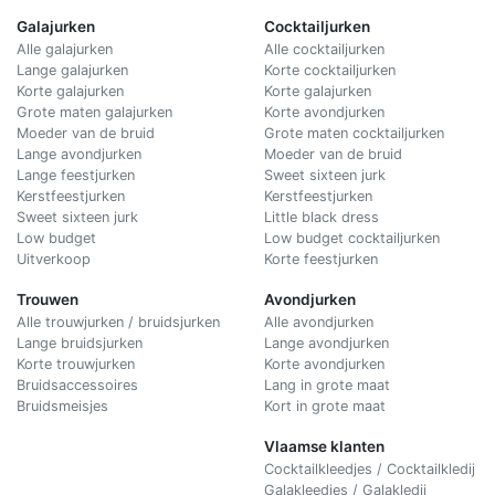
Galajurken
Cocktailjurken
Alle galajurken
Alle cocktailjurken
Lange galajurken
Korte cocktailjurken
Korte galajurken
Korte galajurken
Grote maten galajurken
Korte avondjurken
Moeder van de bruid
Grote maten cocktailjurken
Lange avondjurken
Moeder van de bruid
Lange feestjurken
Sweet sixteen jurk
Kerstfeestjurken
Kerstfeestjurken
Sweet sixteen jurk
Little black dress
Low budget
Low budget cocktailjurken
Uitverkoop
Korte feestjurken
Trouwen
Avondjurken
Alle trouwjurken / bruidsjurken
Alle avondjurken
Lange bruidsjurken
Lange avondjurken
Korte trouwjurken
Korte avondjurken
Bruidsaccessoires
Lang in grote maat
Bruidsmeisjes
Kort in grote maat
Vlaamse klanten
Cocktailkleedjes / Cocktailkledij
Galakleedjes / Galakledij