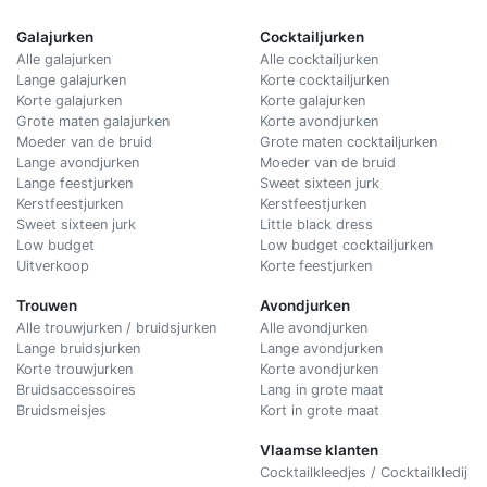
Galajurken
Cocktailjurken
Alle galajurken
Alle cocktailjurken
Lange galajurken
Korte cocktailjurken
Korte galajurken
Korte galajurken
Grote maten galajurken
Korte avondjurken
Moeder van de bruid
Grote maten cocktailjurken
Lange avondjurken
Moeder van de bruid
Lange feestjurken
Sweet sixteen jurk
Kerstfeestjurken
Kerstfeestjurken
Sweet sixteen jurk
Little black dress
Low budget
Low budget cocktailjurken
Uitverkoop
Korte feestjurken
Trouwen
Avondjurken
Alle trouwjurken / bruidsjurken
Alle avondjurken
Lange bruidsjurken
Lange avondjurken
Korte trouwjurken
Korte avondjurken
Bruidsaccessoires
Lang in grote maat
Bruidsmeisjes
Kort in grote maat
Vlaamse klanten
Cocktailkleedjes / Cocktailkledij