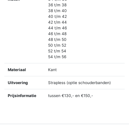
36 t/m 38
38 t/m 40
40 t/m 42
42 t/m 44
44 t/m 46
46 t/m 48
48 t/m 50
50 t/m 52
52 t/m 54
54 t/m 56
Materiaal
Kant
Uitvoering
Strapless (optie schouderbanden)
Prijsinformatie
tussen €130,- en €150,-