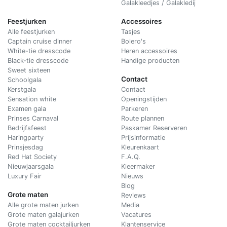
Galakleedjes / Galakledij
Feestjurken
Accessoires
Alle feestjurken
Tasjes
Captain cruise dinner
Bolero's
White-tie dresscode
Heren accessoires
Black-tie dresscode
Handige producten
Sweet sixteen
Contact
Schoolgala
Kerstgala
C
ontact
Sensation white
Openingstijden
Examen gala
Parkeren
Prinses Carnaval
Route plannen
Bedrijfsfeest
Paskamer Reserveren
Haringparty
Prijsinformatie
Prinsjesdag
Kleurenkaart
Red Hat Society
F.A.Q.
Nieuwjaarsgala
Kleermaker
Luxury Fair
Nieuws
Blog
Grote maten
Reviews
Alle grote maten jurken
Media
Grote maten galajurken
Vacatures
Grote maten cocktailjurken
Klantenservice