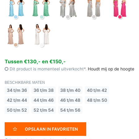
Tussen €130,- en €150,-
Dit product is momenteel uitverkocht*.
Houdt mij op de hoogte
BESCHIKBARE MATEN
34 t/m 36
36 t/m 38
38 t/m 40
40 t/m 42
42 t/m 44
44 t/m 46
46 t/m 48
48 t/m 50
50 t/m 52
52 t/m 54
54 t/m 56
OPSLAAN IN FAVORIETEN