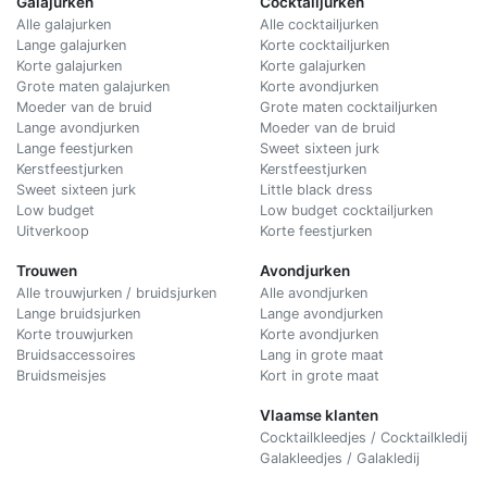
Galajurken
Cocktailjurken
Alle galajurken
Alle cocktailjurken
Lange galajurken
Korte cocktailjurken
Korte galajurken
Korte galajurken
Grote maten galajurken
Korte avondjurken
Moeder van de bruid
Grote maten cocktailjurken
Lange avondjurken
Moeder van de bruid
Lange feestjurken
Sweet sixteen jurk
Kerstfeestjurken
Kerstfeestjurken
Sweet sixteen jurk
Little black dress
Low budget
Low budget cocktailjurken
Uitverkoop
Korte feestjurken
Trouwen
Avondjurken
Alle trouwjurken / bruidsjurken
Alle avondjurken
Lange bruidsjurken
Lange avondjurken
Korte trouwjurken
Korte avondjurken
Bruidsaccessoires
Lang in grote maat
Bruidsmeisjes
Kort in grote maat
Vlaamse klanten
Cocktailkleedjes / Cocktailkledij
Galakleedjes / Galakledij