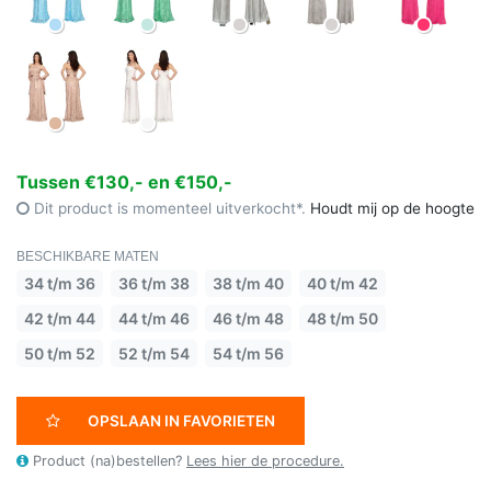
Tussen €130,- en €150,-
Dit product is momenteel uitverkocht*.
Houdt mij op de hoogte
BESCHIKBARE MATEN
34 t/m 36
36 t/m 38
38 t/m 40
40 t/m 42
42 t/m 44
44 t/m 46
46 t/m 48
48 t/m 50
50 t/m 52
52 t/m 54
54 t/m 56
OPSLAAN IN FAVORIETEN
Product (na)bestellen?
Lees hier de procedure.