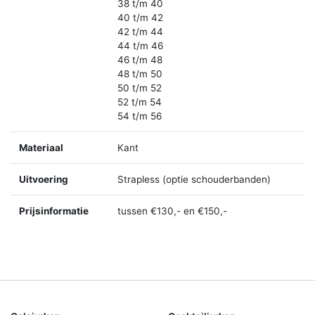
38 t/m 40
40 t/m 42
42 t/m 44
44 t/m 46
46 t/m 48
48 t/m 50
50 t/m 52
52 t/m 54
54 t/m 56
Materiaal
Kant
Uitvoering
Strapless (optie schouderbanden)
Prijsinformatie
tussen €130,- en €150,-