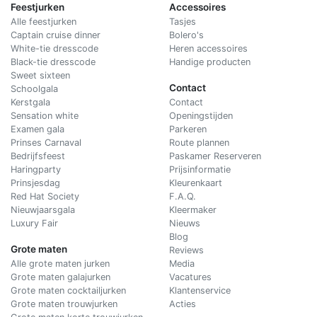
Feestjurken
Accessoires
Alle feestjurken
Tasjes
Captain cruise dinner
Bolero's
White-tie dresscode
Heren accessoires
Black-tie dresscode
Handige producten
Sweet sixteen
Contact
Schoolgala
Kerstgala
C
ontact
Sensation white
Openingstijden
Examen gala
Parkeren
Prinses Carnaval
Route plannen
Bedrijfsfeest
Paskamer Reserveren
Haringparty
Prijsinformatie
Prinsjesdag
Kleurenkaart
Red Hat Society
F.A.Q.
Nieuwjaarsgala
Kleermaker
Luxury Fair
Nieuws
Blog
Grote maten
Reviews
Alle grote maten jurken
Media
Grote maten galajurken
Vacatures
Grote maten cocktailjurken
Klantenservice
Grote maten trouwjurken
Acties