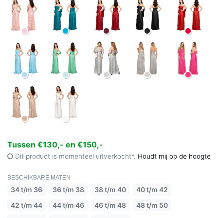
Tussen €130,- en €150,-
Dit product is momenteel uitverkocht*.
Houdt mij op de hoogte
BESCHIKBARE MATEN
34 t/m 36
36 t/m 38
38 t/m 40
40 t/m 42
42 t/m 44
44 t/m 46
46 t/m 48
48 t/m 50