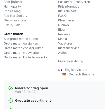
Bedrijfsfeest
Paskamer Reserveren
Haringparty
Prijsinformatie
Prinsjesdag
Kleurenkaart
Red Hat Society
F.A.Q.
Nieuwjaarsgala
Kleermaker
Luxury Fair
Nieuws
Blog
Grote maten
Reviews
Alle grote maten jurken
Media
Grote maten galajurken
Vacatures
Grote maten cocktailjurken
Klantenservice
Grote maten trouwjurken
Acties
Grote maten korte trouwjurken
Privacyverklaring
English visitors
Deutsch Besucher
Iedere zondag open
van 12 tot 17
Grootste assortiment