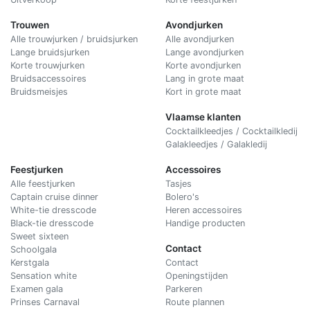
Trouwen
Avondjurken
Alle trouwjurken / bruidsjurken
Alle avondjurken
Lange bruidsjurken
Lange avondjurken
Korte trouwjurken
Korte avondjurken
Bruidsaccessoires
Lang in grote maat
Bruidsmeisjes
Kort in grote maat
Vlaamse klanten
Cocktailkleedjes / Cocktailkledij
Galakleedjes / Galakledij
Feestjurken
Accessoires
Alle feestjurken
Tasjes
Captain cruise dinner
Bolero's
White-tie dresscode
Heren accessoires
Black-tie dresscode
Handige producten
Sweet sixteen
Contact
Schoolgala
Kerstgala
C
ontact
Sensation white
Openingstijden
Examen gala
Parkeren
Prinses Carnaval
Route plannen