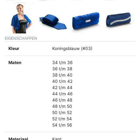
EIGENSCHAPPEN
Kleur
Koningsblauw (#03)
Maten
34 t/m 36
36 t/m 38
38 t/m 40
40 t/m 42
42 t/m 44
44 t/m 46
46 t/m 48
48 t/m 50
50 t/m 52
52 t/m 54
54 t/m 56
Materiaal
Kant