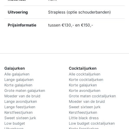
Uitvoering
Strapless (optie schouderbanden)
Prijsinformatie
tussen €130,- en €150,-
Galajurken
Cocktailjurken
Alle galajurken
Alle cocktailjurken
Lange galajurken
Korte cocktailjurken
Korte galajurken
Korte galajurken
Grote maten galajurken
Korte avondjurken
Moeder van de bruid
Grote maten cocktailjurken
Lange avondjurken
Moeder van de bruid
Lange feestjurken
Sweet sixteen jurk
Kerstfeestjurken
Kerstfeestjurken
Sweet sixteen jurk
Little black dress
Low budget
Low budget cocktailjurken
Uitverkoop
Korte feestjurken