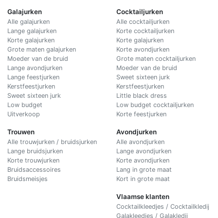
Galajurken
Cocktailjurken
Alle galajurken
Alle cocktailjurken
Lange galajurken
Korte cocktailjurken
Korte galajurken
Korte galajurken
Grote maten galajurken
Korte avondjurken
Moeder van de bruid
Grote maten cocktailjurken
Lange avondjurken
Moeder van de bruid
Lange feestjurken
Sweet sixteen jurk
Kerstfeestjurken
Kerstfeestjurken
Sweet sixteen jurk
Little black dress
Low budget
Low budget cocktailjurken
Uitverkoop
Korte feestjurken
Trouwen
Avondjurken
Alle trouwjurken / bruidsjurken
Alle avondjurken
Lange bruidsjurken
Lange avondjurken
Korte trouwjurken
Korte avondjurken
Bruidsaccessoires
Lang in grote maat
Bruidsmeisjes
Kort in grote maat
Vlaamse klanten
Cocktailkleedjes / Cocktailkledij
Galakleedjes / Galakledij