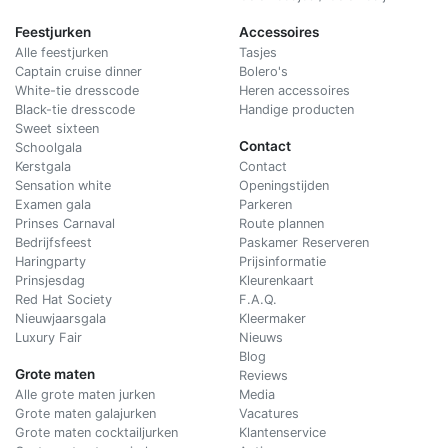
Feestjurken
Accessoires
Alle feestjurken
Tasjes
Captain cruise dinner
Bolero's
White-tie dresscode
Heren accessoires
Black-tie dresscode
Handige producten
Sweet sixteen
Contact
Schoolgala
Kerstgala
C
ontact
Sensation white
Openingstijden
Examen gala
Parkeren
Prinses Carnaval
Route plannen
Bedrijfsfeest
Paskamer Reserveren
Haringparty
Prijsinformatie
Prinsjesdag
Kleurenkaart
Red Hat Society
F.A.Q.
Nieuwjaarsgala
Kleermaker
Luxury Fair
Nieuws
Blog
Grote maten
Reviews
Alle grote maten jurken
Media
Grote maten galajurken
Vacatures
Grote maten cocktailjurken
Klantenservice