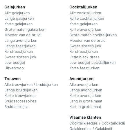
Galajurken
Cocktailjurken
Alle galajurken
Alle cocktailjurken
Lange galajurken
Korte cocktailjurken
Korte galajurken
Korte galajurken
Grote maten galajurken
Korte avondjurken
Moeder van de bruid
Grote maten cocktailjurken
Lange avondjurken
Moeder van de bruid
Lange feestjurken
Sweet sixteen jurk
Kerstfeestjurken
Kerstfeestjurken
Sweet sixteen jurk
Little black dress
Low budget
Low budget cocktailjurken
Uitverkoop
Korte feestjurken
Trouwen
Avondjurken
Alle trouwjurken / bruidsjurken
Alle avondjurken
Lange bruidsjurken
Lange avondjurken
Korte trouwjurken
Korte avondjurken
Bruidsaccessoires
Lang in grote maat
Bruidsmeisjes
Kort in grote maat
Vlaamse klanten
Cocktailkleedjes / Cocktailkledij
Galakleedjes / Galakledij