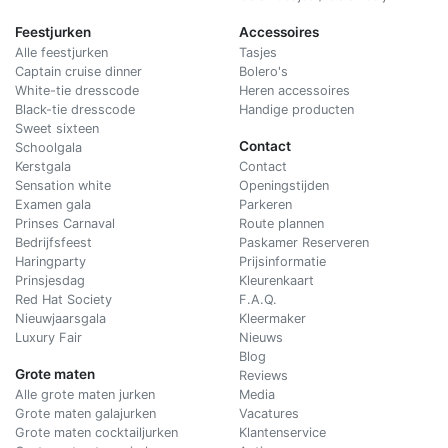
Feestjurken
Accessoires
Alle feestjurken
Tasjes
Captain cruise dinner
Bolero's
White-tie dresscode
Heren accessoires
Black-tie dresscode
Handige producten
Sweet sixteen
Contact
Schoolgala
Kerstgala
C
ontact
Sensation white
Openingstijden
Examen gala
Parkeren
Prinses Carnaval
Route plannen
Bedrijfsfeest
Paskamer Reserveren
Haringparty
Prijsinformatie
Prinsjesdag
Kleurenkaart
Red Hat Society
F.A.Q.
Nieuwjaarsgala
Kleermaker
Luxury Fair
Nieuws
Blog
Grote maten
Reviews
Alle grote maten jurken
Media
Grote maten galajurken
Vacatures
Grote maten cocktailjurken
Klantenservice