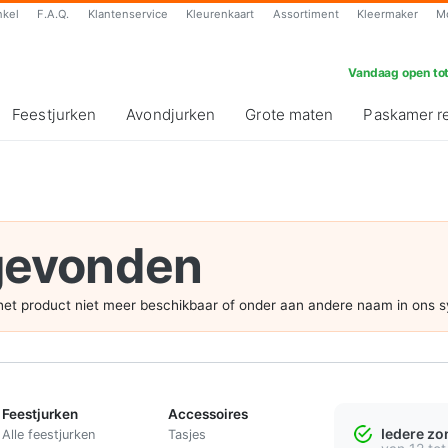
nkel
F.A.Q.
Klantenservice
Kleurenkaart
Assortiment
Kleermaker
M
Vandaag open tot
Feestjurken
Avondjurken
Grote maten
Paskamer r
 gevonden
s het product niet meer beschikbaar of onder aan andere naam in ons 
Feestjurken
Accessoires
Iedere z
Alle feestjurken
Tasjes