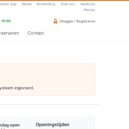
obiele App
Media
Rondleiding
Over ons
Vacatures
Nieuws
 18:00
Inloggen / Registreren
eserveren
Contact
systeem ingevoerd.
Openingstijden
ondag open