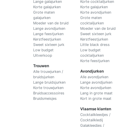
Lange galajurken
Korte cocktailjurken
Korte galajurken
Korte galajurken
Grote maten
Korte avondjurken
galajurken
Grote maten
Moeder van de bruid
cocktailjurken
Lange avondjurken
Moeder van de bruid
Lange feestjurken
Sweet sixteen jurk
Kerstfeestjurken
Kerstfeestjurken
Sweet sixteen jurk
Little black dress
Low budget
Low budget
Uitverkoop
cocktailjurken
Korte feestjurken
Trouwen
Avondjurken
Alle trouwjurken /
bruidsjurken
Alle avondjurken
Lange bruidsjurken
Lange avondjurken
Korte trouwjurken
Korte avondjurken
Bruidsaccessoires
Lang in grote maat
Bruidsmeisjes
Kort in grote maat
Vlaamse klanten
Cocktailkleedjes /
Cocktailkledij
Galakleedjes /