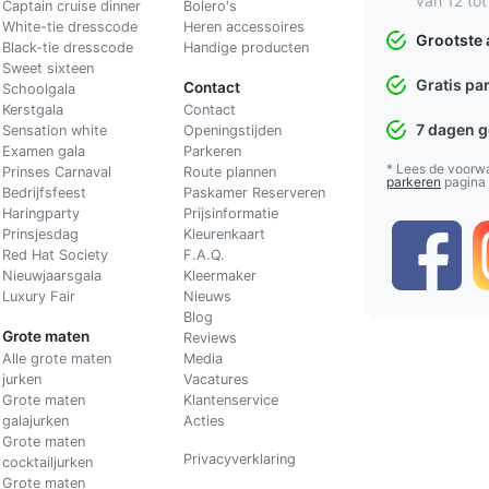
van 12 tot
Captain cruise dinner
Bolero's
White-tie dresscode
Heren accessoires
Grootste 
Black-tie dresscode
Handige producten
Sweet sixteen
Gratis pa
Contact
Schoolgala
Kerstgala
C
ontact
7 dagen 
Sensation white
Openingstijden
Examen gala
Parkeren
* Lees de voorw
Prinses Carnaval
Route plannen
parkeren
pagina
Bedrijfsfeest
Paskamer Reserveren
Haringparty
Prijsinformatie
Prinsjesdag
Kleurenkaart
Red Hat Society
F.A.Q.
Nieuwjaarsgala
Kleermaker
Luxury Fair
Nieuws
Blog
Grote maten
Reviews
Alle grote maten
Media
jurken
Vacatures
Grote maten
Klantenservice
galajurken
Acties
Grote maten
Privacyverklaring
cocktailjurken
Grote maten