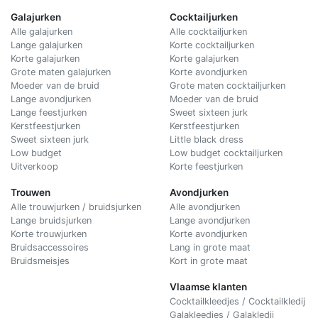
Galajurken
Cocktailjurken
Alle galajurken
Alle cocktailjurken
Lange galajurken
Korte cocktailjurken
Korte galajurken
Korte galajurken
Grote maten galajurken
Korte avondjurken
Moeder van de bruid
Grote maten cocktailjurken
Lange avondjurken
Moeder van de bruid
Lange feestjurken
Sweet sixteen jurk
Kerstfeestjurken
Kerstfeestjurken
Sweet sixteen jurk
Little black dress
Low budget
Low budget cocktailjurken
Uitverkoop
Korte feestjurken
Trouwen
Avondjurken
Alle trouwjurken / bruidsjurken
Alle avondjurken
Lange bruidsjurken
Lange avondjurken
Korte trouwjurken
Korte avondjurken
Bruidsaccessoires
Lang in grote maat
Bruidsmeisjes
Kort in grote maat
Vlaamse klanten
Cocktailkleedjes / Cocktailkledij
Galakleedjes / Galakledij