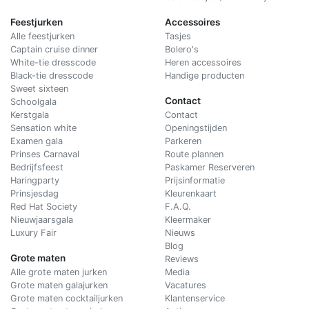
Feestjurken
Accessoires
Alle feestjurken
Tasjes
Captain cruise dinner
Bolero's
White-tie dresscode
Heren accessoires
Black-tie dresscode
Handige producten
Sweet sixteen
Contact
Schoolgala
Kerstgala
C
ontact
Sensation white
Openingstijden
Examen gala
Parkeren
Prinses Carnaval
Route plannen
Bedrijfsfeest
Paskamer Reserveren
Haringparty
Prijsinformatie
Prinsjesdag
Kleurenkaart
Red Hat Society
F.A.Q.
Nieuwjaarsgala
Kleermaker
Luxury Fair
Nieuws
Blog
Grote maten
Reviews
Alle grote maten jurken
Media
Grote maten galajurken
Vacatures
Grote maten cocktailjurken
Klantenservice