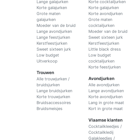
Lange galajurken
Korte cocktailjurken
Korte galajurken
Korte galajurken
Grote maten
Korte avondjurken
galajurken
Grote maten
Moeder van de bruid
cocktailjurken
Lange avondjurken
Moeder van de bruid
Lange feestjurken
Sweet sixteen jurk
Kerstfeestjurken
Kerstfeestjurken
Sweet sixteen jurk
Little black dress
Low budget
Low budget
Uitverkoop
cocktailjurken
Korte feestjurken
Trouwen
Avondjurken
Alle trouwjurken /
bruidsjurken
Alle avondjurken
Lange bruidsjurken
Lange avondjurken
Korte trouwjurken
Korte avondjurken
Bruidsaccessoires
Lang in grote maat
Bruidsmeisjes
Kort in grote maat
Vlaamse klanten
Cocktailkleedjes /
Cocktailkledij
Galakleedjes /