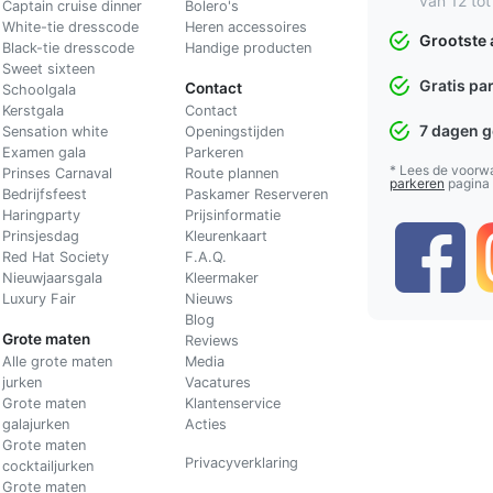
van 12 tot
Captain cruise dinner
Bolero's
White-tie dresscode
Heren accessoires
Grootste 
Black-tie dresscode
Handige producten
Sweet sixteen
Gratis pa
Contact
Schoolgala
Kerstgala
C
ontact
7 dagen 
Sensation white
Openingstijden
Examen gala
Parkeren
* Lees de voorw
Prinses Carnaval
Route plannen
parkeren
pagina
Bedrijfsfeest
Paskamer Reserveren
Haringparty
Prijsinformatie
Prinsjesdag
Kleurenkaart
Red Hat Society
F.A.Q.
Nieuwjaarsgala
Kleermaker
Luxury Fair
Nieuws
Blog
Grote maten
Reviews
Alle grote maten
Media
jurken
Vacatures
Grote maten
Klantenservice
galajurken
Acties
Grote maten
Privacyverklaring
cocktailjurken
Grote maten