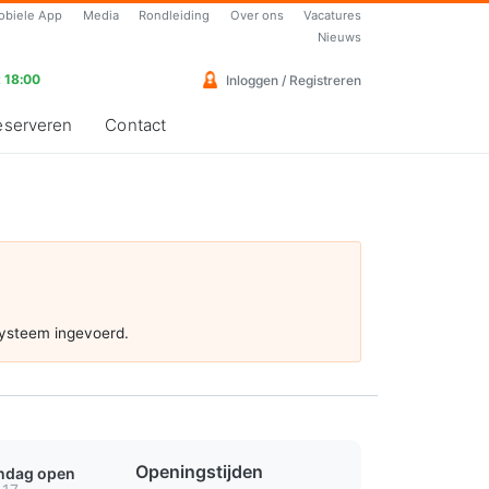
obiele App
Media
Rondleiding
Over ons
Vacatures
Nieuws
 18:00
Inloggen / Registreren
eserveren
Contact
systeem ingevoerd.
Openingstijden
ondag open