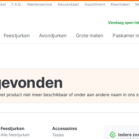
nkel
F.A.Q.
Klantenservice
Kleurenkaart
Assortiment
Kleermaker
M
Vandaag open tot
Feestjurken
Avondjurken
Grote maten
Paskamer r
 gevonden
s het product niet meer beschikbaar of onder aan andere naam in ons 
Feestjurken
Accessoires
Iedere z
Alle feestjurken
Tasjes