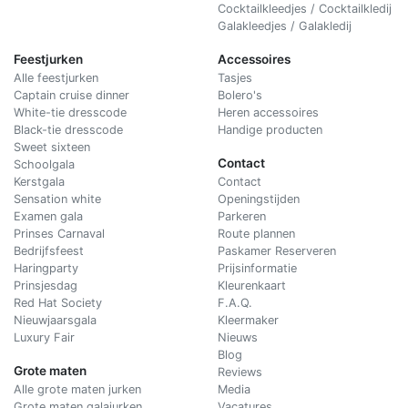
Cocktailkleedjes / Cocktailkledij
Galakleedjes / Galakledij
Feestjurken
Accessoires
Alle feestjurken
Tasjes
Captain cruise dinner
Bolero's
White-tie dresscode
Heren accessoires
Black-tie dresscode
Handige producten
Sweet sixteen
Contact
Schoolgala
Kerstgala
C
ontact
Sensation white
Openingstijden
Examen gala
Parkeren
Prinses Carnaval
Route plannen
Bedrijfsfeest
Paskamer Reserveren
Haringparty
Prijsinformatie
Prinsjesdag
Kleurenkaart
Red Hat Society
F.A.Q.
Nieuwjaarsgala
Kleermaker
Luxury Fair
Nieuws
Blog
Grote maten
Reviews
Alle grote maten jurken
Media
Grote maten galajurken
Vacatures