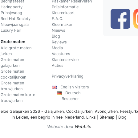
Bedrijfsfeest
Paskamer Reserveren
Haringparty
Prijsinformatie
Prinsjesdag
Kleurenkaart
Red Hat Society
F.A.Q.
Nieuwjaarsgala
Kleermaker
Luxury Fair
Nieuws
Blog
Grote maten
Reviews
Alle grote maten
Media
jurken
Vacatures
Grote maten
Klantenservice
galajurken
Acties
Grote maten
Privacyverklaring
cocktailjurken
Grote maten
English visitors
trouwjurken
Deutsch
Grote maten korte
Besucher
trouwjurken
eloe Galajurken 2026 -
Galajurken
,
Cocktailjurken
,
Avondjurken
,
Feestjurk
in Leiden, een begrip in
heel Nederland
.
Links
|
Sitemap
|
Blog
Website door
Webbits