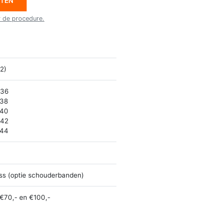
ETEN
r de procedure.
22)
 36
 38
 40
 42
 44
ss (optie schouderbanden)
€70,- en €100,-