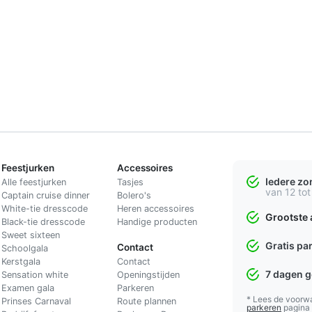
Feestjurken
Accessoires
Iedere z
Alle feestjurken
Tasjes
van 12 tot
Captain cruise dinner
Bolero's
White-tie dresscode
Heren accessoires
Grootste 
Black-tie dresscode
Handige producten
Sweet sixteen
Gratis pa
Contact
Schoolgala
Kerstgala
C
ontact
7 dagen 
Sensation white
Openingstijden
Examen gala
Parkeren
* Lees de voorw
Prinses Carnaval
Route plannen
parkeren
pagina