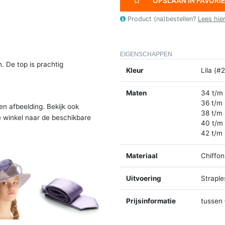
OPSLAAN IN FAVORI
Product (na)bestellen?
Lees hie
EIGENSCHAPPEN
n. De top is prachtig
Kleur
Lila (#
Maten
34 t/m
36 t/m
en afbeelding. Bekijk ook
38 t/m
e winkel naar de beschikbare
40 t/m
42 t/m
Materiaal
Chiffon
Uitvoering
Straple
Prijsinformatie
tussen 