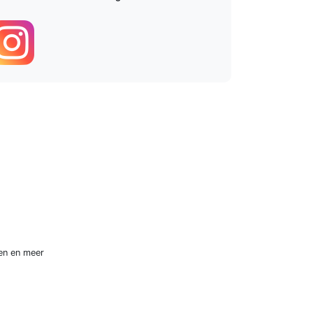
en
en meer