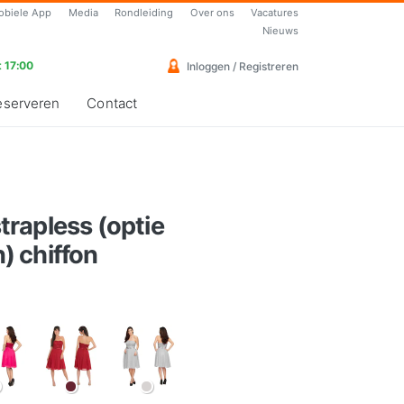
obiele App
Media
Rondleiding
Over ons
Vacatures
Nieuws
 17:00
Inloggen / Registreren
eserveren
Contact
strapless (optie
 chiffon