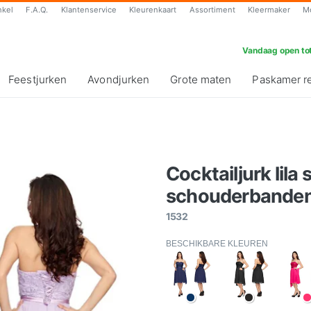
nkel
F.A.Q.
Klantenservice
Kleurenkaart
Assortiment
Kleermaker
M
Vandaag open tot
Feestjurken
Avondjurken
Grote maten
Paskamer r
Cocktailjurk lila 
schouderbanden)
1532
BESCHIKBARE KLEUREN