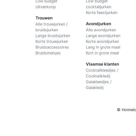
Low budget
Low budget
Uitverkoop
cocktailjurken
Korte feestjurken
Trouwen
Avondjurken
Alle trouwjurken /
bruidsjurken
Alle avondjurken
Lange bruidsjurken
Lange avondjurken
Korte trouwjurken
Korte avondjurken
Bruidsaccessoires
Lang in grote maat
Bruidsmeisjes
Kort in grote maat
Vlaamse klanten
Cocktailkleedjes /
Cocktailkledij
Galakleedjes /
Galakledij
© Honnelo