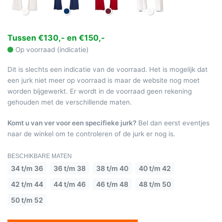
Tussen €130,- en €150,-
Op voorraad (indicatie)
Dit is slechts een indicatie van de voorraad. Het is mogelijk dat
een jurk niet meer op voorraad is maar de website nog moet
worden bijgewerkt. Er wordt in de voorraad geen rekening
gehouden met de verschillende maten.
Komt u van ver voor een specifieke jurk?
Bel dan eerst eventjes
naar de winkel om te controleren of de jurk er nog is.
BESCHIKBARE MATEN
34 t/m 36
36 t/m 38
38 t/m 40
40 t/m 42
42 t/m 44
44 t/m 46
46 t/m 48
48 t/m 50
50 t/m 52