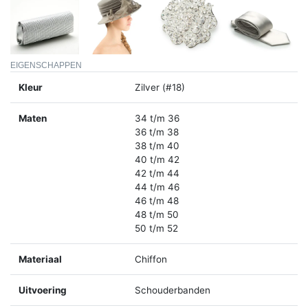
EIGENSCHAPPEN
Kleur
Zilver (#18)
Maten
34 t/m 36
36 t/m 38
38 t/m 40
40 t/m 42
42 t/m 44
44 t/m 46
46 t/m 48
48 t/m 50
50 t/m 52
Materiaal
Chiffon
Uitvoering
Schouderbanden