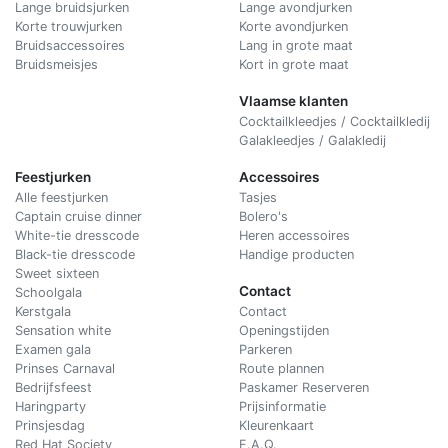
Lange bruidsjurken
Lange avondjurken
Korte trouwjurken
Korte avondjurken
Bruidsaccessoires
Lang in grote maat
Bruidsmeisjes
Kort in grote maat
Vlaamse klanten
Cocktailkleedjes / Cocktailkledij
Galakleedjes / Galakledij
Feestjurken
Accessoires
Alle feestjurken
Tasjes
Captain cruise dinner
Bolero's
White-tie dresscode
Heren accessoires
Black-tie dresscode
Handige producten
Sweet sixteen
Contact
Schoolgala
Kerstgala
C
ontact
Sensation white
Openingstijden
Examen gala
Parkeren
Prinses Carnaval
Route plannen
Bedrijfsfeest
Paskamer Reserveren
Haringparty
Prijsinformatie
Prinsjesdag
Kleurenkaart
Red Hat Society
F.A.Q.