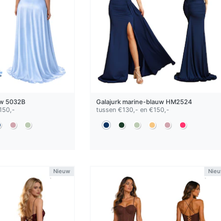
uw
5032B
Galajurk
marine-blauw
HM2524
150,-
tussen €130,- en €150,-
Nieuw
Nie