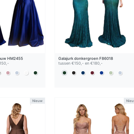
auw
HM2455
Galajurk
donkergroen
F86018
150,-
tussen €150,- en €180,-
Nieuw
Nie