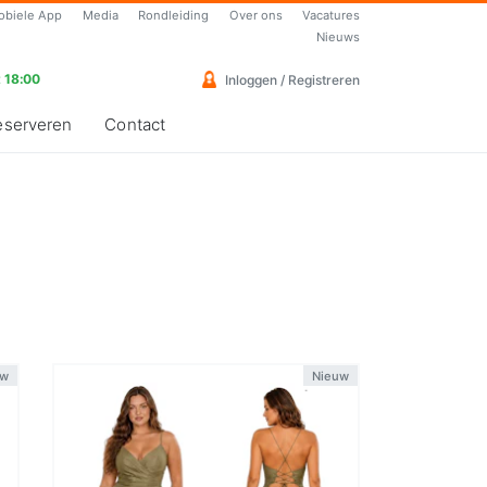
obiele App
Media
Rondleiding
Over ons
Vacatures
Nieuws
 18:00
Inloggen / Registreren
eserveren
Contact
uw
Nieuw