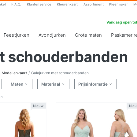
nkel
F.A.Q.
Klantenservice
Kleurenkaart
Assortiment
Kleermaker
M
Vandaag open tot
Feestjurken
Avondjurken
Grote maten
Paskamer r
et schouderbanden
Modellenkaart
Galajurken met schouderbanden
Maten
Materiaal
Prijsinformatie
en
Nieuw
Nie