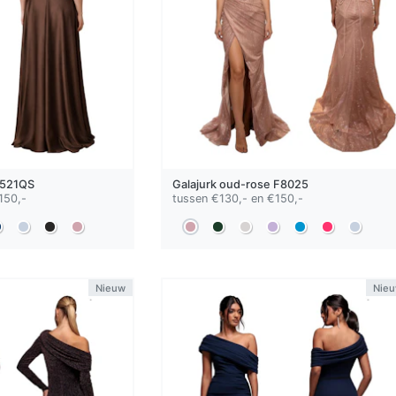
521QS
Galajurk
oud-rose
F8025
150,-
tussen €130,- en €150,-
Nieuw
Nie