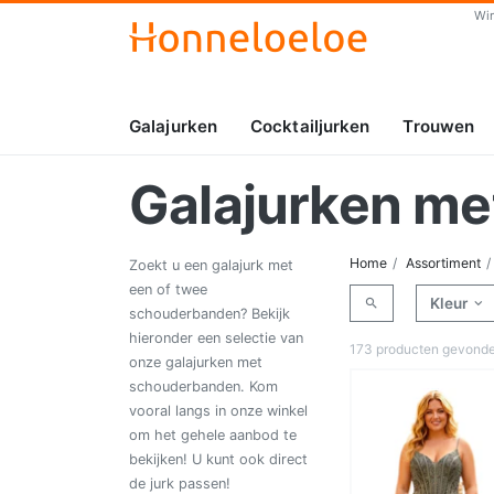
Wi
Galajurken
Cocktailjurken
Trouwen
Galajurken m
Home
Assortiment
Zoekt u een galajurk met
een of twee
Kleur
schouderbanden? Bekijk
hieronder een selectie van
173 producten gevond
onze galajurken met
schouderbanden. Kom
vooral langs in onze winkel
om het gehele aanbod te
bekijken! U kunt ook direct
de jurk passen!