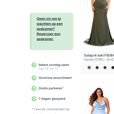
Geen zin om te
wachten op een
paskamer?
Reserveer een
paskamer.
Galajurk
kaki
F8084
tussen €180,- en €
Iedere zondag open
van 12 tot 17
Grootste assortiment
*
Gratis parkeren
7 dagen geopend
* Lees de voorwaarden op