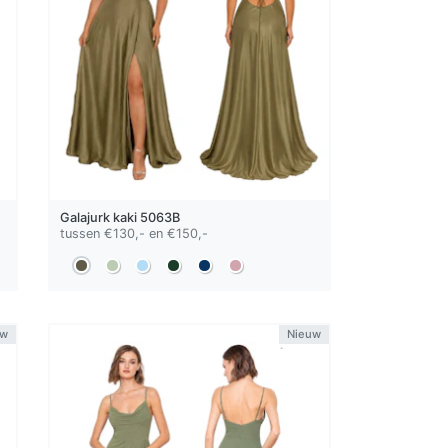
Galajurk
kaki
5063B
tussen €130,- en €150,-
uw
Nieuw