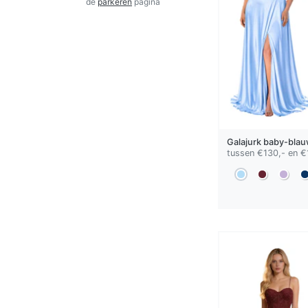
de
parkeren
pagina
Galajurk
baby-bla
tussen €130,- en €