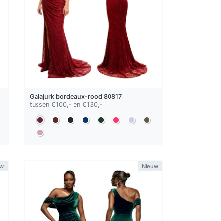
Galajurk
bordeaux-rood
80817
tussen €100,- en €130,-
uw
Nieuw