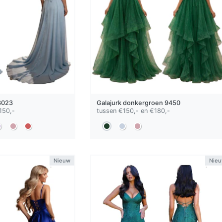
023
Galajurk
donkergroen
9450
150,-
tussen €150,- en €180,-
Nieuw
Nie