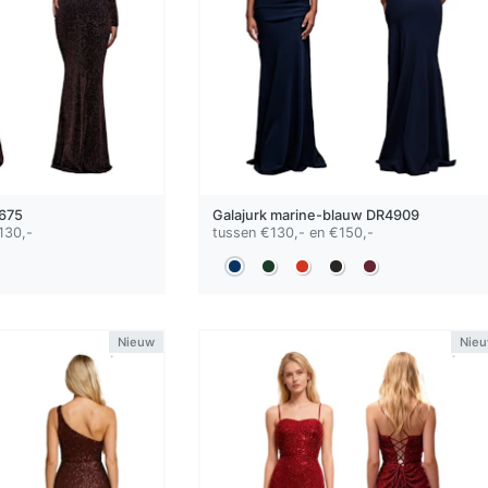
675
Galajurk
marine-blauw
DR4909
130,-
tussen €130,- en €150,-
Nieuw
Nie