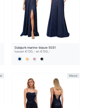
Galajurk
marine-blauw
5031
tussen €130,- en €150,-
uw
Nieuw