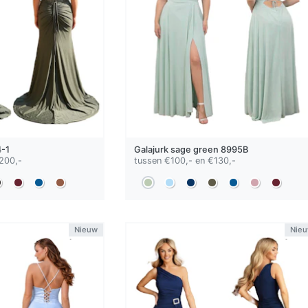
-1
Galajurk
sage green
8995B
200,-
tussen €100,- en €130,-
Nieuw
Nie