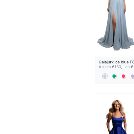
Galajurk
ice blue
F8
tussen €130,- en €