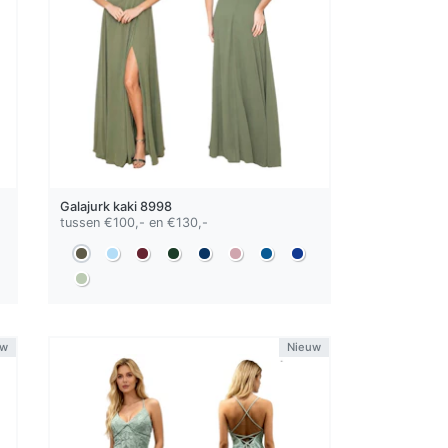
Galajurk
kaki
8998
tussen €100,- en €130,-
uw
Nieuw