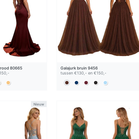
rood
80665
Galajurk
bruin
9456
150,-
tussen €130,- en €150,-
Nieuw