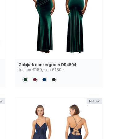
Galajurk
donkergroen
DR4504
tussen €150,- en €180,-
uw
Nieuw