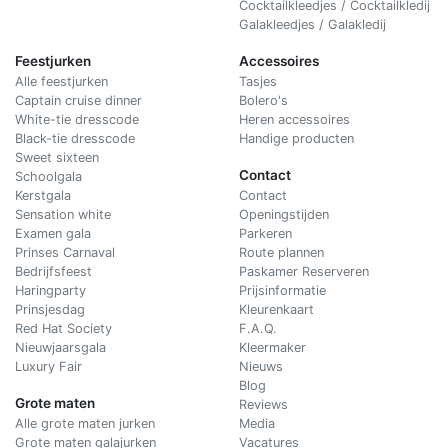
Cocktailkleedjes / Cocktailkledij
Galakleedjes / Galakledij
Feestjurken
Accessoires
Alle feestjurken
Tasjes
Captain cruise dinner
Bolero's
White-tie dresscode
Heren accessoires
Black-tie dresscode
Handige producten
Sweet sixteen
Contact
Schoolgala
Kerstgala
C
ontact
Sensation white
Openingstijden
Examen gala
Parkeren
Prinses Carnaval
Route plannen
Bedrijfsfeest
Paskamer Reserveren
Haringparty
Prijsinformatie
Prinsjesdag
Kleurenkaart
Red Hat Society
F.A.Q.
Nieuwjaarsgala
Kleermaker
Luxury Fair
Nieuws
Blog
Grote maten
Reviews
Alle grote maten jurken
Media
Grote maten galajurken
Vacatures