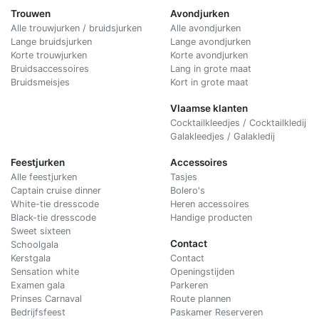
Trouwen
Avondjurken
Alle trouwjurken / bruidsjurken
Alle avondjurken
Lange bruidsjurken
Lange avondjurken
Korte trouwjurken
Korte avondjurken
Bruidsaccessoires
Lang in grote maat
Bruidsmeisjes
Kort in grote maat
Vlaamse klanten
Cocktailkleedjes / Cocktailkledij
Galakleedjes / Galakledij
Feestjurken
Accessoires
Alle feestjurken
Tasjes
Captain cruise dinner
Bolero's
White-tie dresscode
Heren accessoires
Black-tie dresscode
Handige producten
Sweet sixteen
Contact
Schoolgala
Kerstgala
C
ontact
Sensation white
Openingstijden
Examen gala
Parkeren
Prinses Carnaval
Route plannen
Bedrijfsfeest
Paskamer Reserveren