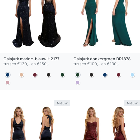
Galajurk
marine-blauw
H2177
Galajurk
donkergroen
DR1878
tussen €130,- en €150,-
tussen €100,- en €130,-
Nieuw
Nieuw