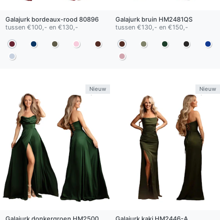
Galajurk
bordeaux-rood
80896
Galajurk
bruin
HM2481QS
tussen €100,- en €130,-
tussen €130,- en €150,-
Nieuw
Nieuw
Galajurk
donkergroen
HM2500 QS
Galajurk
kaki
HM2446-A