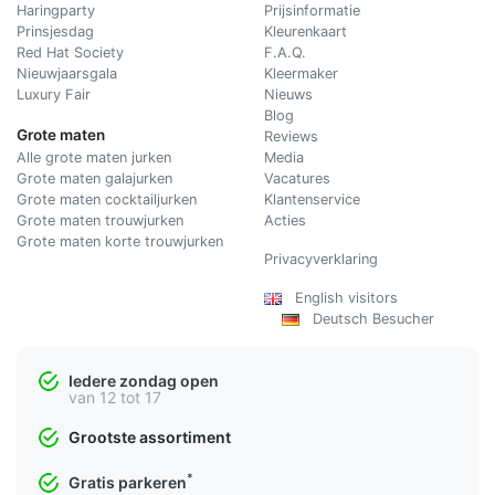
Haringparty
Prijsinformatie
Prinsjesdag
Kleurenkaart
Red Hat Society
F.A.Q.
Nieuwjaarsgala
Kleermaker
Luxury Fair
Nieuws
Blog
Grote maten
Reviews
Alle grote maten jurken
Media
Grote maten galajurken
Vacatures
Grote maten cocktailjurken
Klantenservice
Grote maten trouwjurken
Acties
Grote maten korte trouwjurken
Privacyverklaring
English visitors
Deutsch Besucher
Iedere zondag open
van 12 tot 17
Grootste assortiment
*
Gratis parkeren