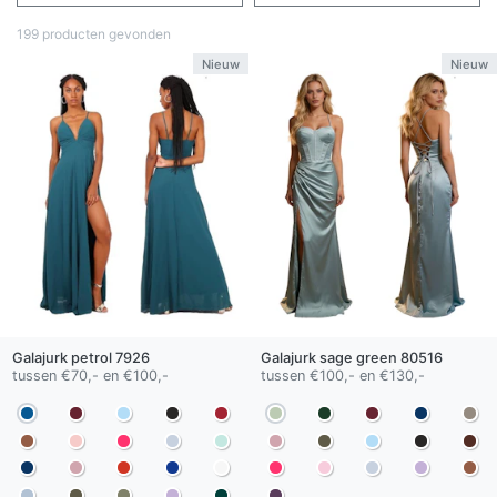
199 producten gevonden
Nieuw
Nieuw
Galajurk
petrol
7926
Galajurk
sage green
80516
tussen €70,- en €100,-
tussen €100,- en €130,-