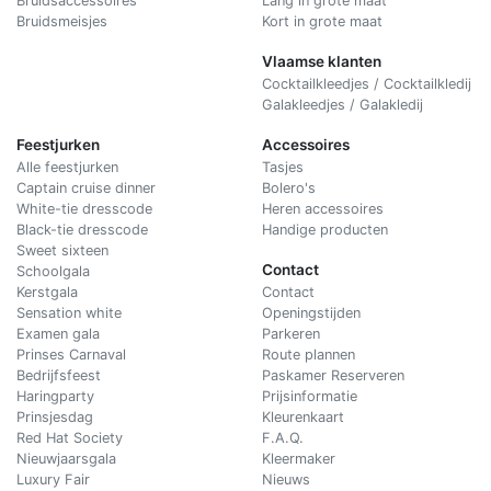
Bruidsaccessoires
Lang in grote maat
Bruidsmeisjes
Kort in grote maat
Vlaamse klanten
Cocktailkleedjes / Cocktailkledij
Galakleedjes / Galakledij
Feestjurken
Accessoires
Alle feestjurken
Tasjes
Captain cruise dinner
Bolero's
White-tie dresscode
Heren accessoires
Black-tie dresscode
Handige producten
Sweet sixteen
Contact
Schoolgala
Kerstgala
C
ontact
Sensation white
Openingstijden
Examen gala
Parkeren
Prinses Carnaval
Route plannen
Bedrijfsfeest
Paskamer Reserveren
Haringparty
Prijsinformatie
Prinsjesdag
Kleurenkaart
Red Hat Society
F.A.Q.
Nieuwjaarsgala
Kleermaker
Luxury Fair
Nieuws