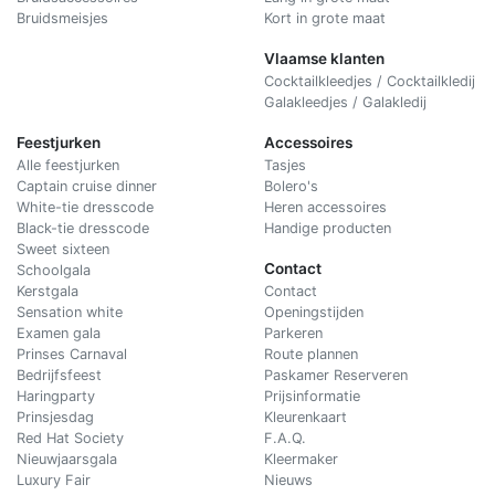
Bruidsmeisjes
Kort in grote maat
Vlaamse klanten
Cocktailkleedjes / Cocktailkledij
Galakleedjes / Galakledij
Feestjurken
Accessoires
Alle feestjurken
Tasjes
Captain cruise dinner
Bolero's
White-tie dresscode
Heren accessoires
Black-tie dresscode
Handige producten
Sweet sixteen
Contact
Schoolgala
Kerstgala
C
ontact
Sensation white
Openingstijden
Examen gala
Parkeren
Prinses Carnaval
Route plannen
Bedrijfsfeest
Paskamer Reserveren
Haringparty
Prijsinformatie
Prinsjesdag
Kleurenkaart
Red Hat Society
F.A.Q.
Nieuwjaarsgala
Kleermaker
Luxury Fair
Nieuws