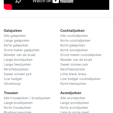
Galajurken
Cocktailjurken
Alle galajurken
Alle cocktailjurken
Lange galajurken
Korte cocktailjurken
Korte galajurken
Korte galajurken
Grote maten galajurken
Korte avondjurken
Moeder van de bruid
Grote maten cocktailjurken
Lange avondjurken
Moeder van de bruid
Lange feestjurken
Sweet sixteen jurk
Kerstfeestjurken
Kerstfeestjurken
Sweet sixteen jurk
Little black dress
Low budget
Low budget cocktailjurken
Uitverkoop
Korte feestjurken
Trouwen
Avondjurken
Alle trouwjurken / bruidsjurken
Alle avondjurken
Lange bruidsjurken
Lange avondjurken
Korte trouwjurken
Korte avondjurken
Bruidsaccessoires
Lang in grote maat