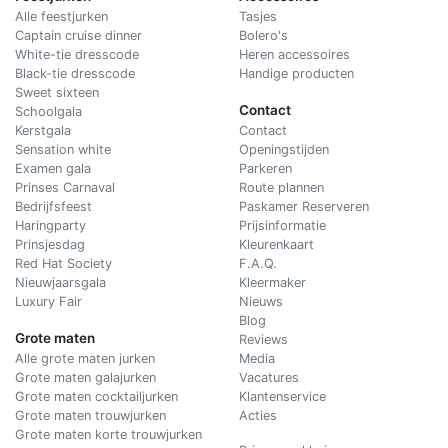
Alle feestjurken
Tasjes
Captain cruise dinner
Bolero's
White-tie dresscode
Heren accessoires
Black-tie dresscode
Handige producten
Sweet sixteen
Contact
Schoolgala
Kerstgala
C
ontact
Sensation white
Openingstijden
Examen gala
Parkeren
Prinses Carnaval
Route plannen
Bedrijfsfeest
Paskamer Reserveren
Haringparty
Prijsinformatie
Prinsjesdag
Kleurenkaart
Red Hat Society
F.A.Q.
Nieuwjaarsgala
Kleermaker
Luxury Fair
Nieuws
Blog
Grote maten
Reviews
Alle grote maten jurken
Media
Grote maten galajurken
Vacatures
Grote maten cocktailjurken
Klantenservice
Grote maten trouwjurken
Acties
Grote maten korte trouwjurken