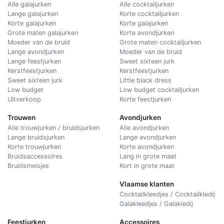
Alle galajurken
Alle cocktailjurken
Lange galajurken
Korte cocktailjurken
Korte galajurken
Korte galajurken
Grote maten galajurken
Korte avondjurken
Moeder van de bruid
Grote maten cocktailjurken
Lange avondjurken
Moeder van de bruid
Lange feestjurken
Sweet sixteen jurk
Kerstfeestjurken
Kerstfeestjurken
Sweet sixteen jurk
Little black dress
Low budget
Low budget cocktailjurken
Uitverkoop
Korte feestjurken
Trouwen
Avondjurken
Alle trouwjurken / bruidsjurken
Alle avondjurken
Lange bruidsjurken
Lange avondjurken
Korte trouwjurken
Korte avondjurken
Bruidsaccessoires
Lang in grote maat
Bruidsmeisjes
Kort in grote maat
Vlaamse klanten
Cocktailkleedjes / Cocktailkledij
Galakleedjes / Galakledij
Feestjurken
Accessoires