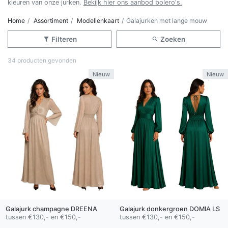
kleuren van onze jurken.
Bekijk hier ons aanbod bolero's.
Home
Assortiment
Modellenkaart
Galajurken met lange mouw
Filteren
Zoeken
34 producten gevonden
Nieuw
Nieuw
Galajurk
champagne
DREENA
Galajurk
donkergroen
DOMIA LS
tussen €130,- en €150,-
tussen €130,- en €150,-