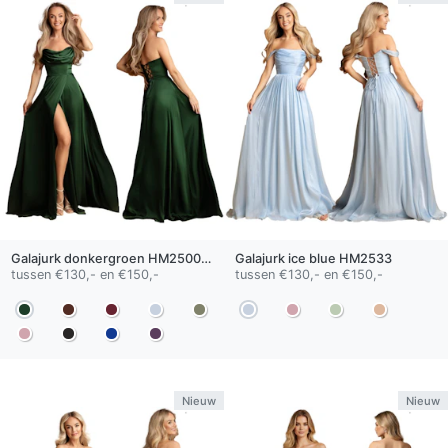
Galajurk
donkergroen
HM2500 QS
Galajurk
ice blue
HM2533
tussen €130,- en €150,-
tussen €130,- en €150,-
Nieuw
Nieuw