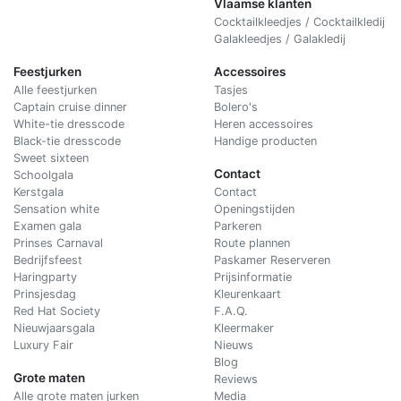
Vlaamse klanten
Cocktailkleedjes / Cocktailkledij
Galakleedjes / Galakledij
Feestjurken
Accessoires
Alle feestjurken
Tasjes
Captain cruise dinner
Bolero's
White-tie dresscode
Heren accessoires
Black-tie dresscode
Handige producten
Sweet sixteen
Contact
Schoolgala
Kerstgala
C
ontact
Sensation white
Openingstijden
Examen gala
Parkeren
Prinses Carnaval
Route plannen
Bedrijfsfeest
Paskamer Reserveren
Haringparty
Prijsinformatie
Prinsjesdag
Kleurenkaart
Red Hat Society
F.A.Q.
Nieuwjaarsgala
Kleermaker
Luxury Fair
Nieuws
Blog
Grote maten
Reviews
Alle grote maten jurken
Media