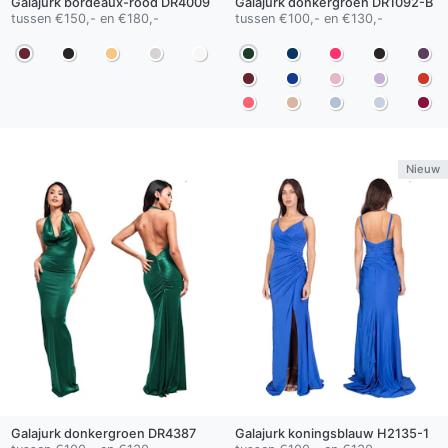
Galajurk
bordeaux-rood
DR4009
Galajurk
donkergroen
DR1092-B
tussen €150,- en €180,-
tussen €100,- en €130,-
Nieuw
Galajurk
donkergroen
DR4387
Galajurk
koningsblauw
H2135-1