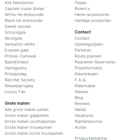
Alle feestjurken
Tasjes
Captain cruise dinner
Bolero's
White-tie dresscode
Heren accessoires
Black-tie dresscode
Handige producten
Sweet sixteen
Contact
Schoolgala
Kerstgala
C
ontact
Sensation white
Openingstijden
Examen gala
Parkeren
Prinses Carnaval
Route plannen
Bedrijfsfeest
Paskamer Reserveren
Haringparty
Prijsinformatie
Prinsjesdag
Kleurenkaart
Red Hat Society
F.A.Q.
Nieuwjaarsgala
Kleermaker
Luxury Fair
Nieuws
Blog
Grote maten
Reviews
Alle grote maten jurken
Media
Grote maten galajurken
Vacatures
Grote maten cocktailjurken
Klantenservice
Grote maten trouwjurken
Acties
Grote maten korte trouwjurken
Privacyverklaring