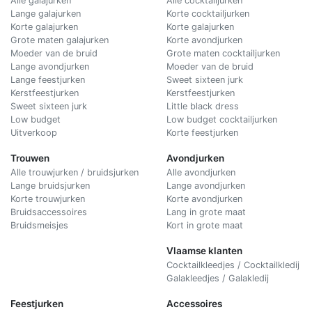
Alle galajurken
Alle cocktailjurken
Lange galajurken
Korte cocktailjurken
Korte galajurken
Korte galajurken
Grote maten galajurken
Korte avondjurken
Moeder van de bruid
Grote maten cocktailjurken
Lange avondjurken
Moeder van de bruid
Lange feestjurken
Sweet sixteen jurk
Kerstfeestjurken
Kerstfeestjurken
Sweet sixteen jurk
Little black dress
Low budget
Low budget cocktailjurken
Uitverkoop
Korte feestjurken
Trouwen
Avondjurken
Alle trouwjurken / bruidsjurken
Alle avondjurken
Lange bruidsjurken
Lange avondjurken
Korte trouwjurken
Korte avondjurken
Bruidsaccessoires
Lang in grote maat
Bruidsmeisjes
Kort in grote maat
Vlaamse klanten
Cocktailkleedjes / Cocktailkledij
Galakleedjes / Galakledij
Feestjurken
Accessoires