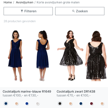
Home
Avondjurken
Korte avondjurken grote maten
Filteren
Zoeken
28 producten gevonden
Cocktailjurk
marine-blauw
R1649
Cocktailjurk
zwart
DR1438
tussen €100,- en €130,-
tussen €70,- en €100,-