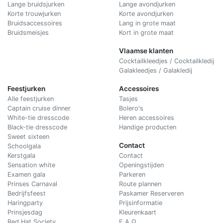
Lange bruidsjurken
Lange avondjurken
Korte trouwjurken
Korte avondjurken
Bruidsaccessoires
Lang in grote maat
Bruidsmeisjes
Kort in grote maat
Vlaamse klanten
Cocktailkleedjes / Cocktailkledij
Galakleedjes / Galakledij
Feestjurken
Accessoires
Alle feestjurken
Tasjes
Captain cruise dinner
Bolero's
White-tie dresscode
Heren accessoires
Black-tie dresscode
Handige producten
Sweet sixteen
Contact
Schoolgala
Kerstgala
C
ontact
Sensation white
Openingstijden
Examen gala
Parkeren
Prinses Carnaval
Route plannen
Bedrijfsfeest
Paskamer Reserveren
Haringparty
Prijsinformatie
Prinsjesdag
Kleurenkaart
Red Hat Society
F.A.Q.