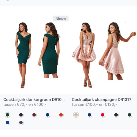
Nieuw
Cocktailjurk
donkergroen
DR1092SS
Cocktailjurk
champagne
DR1317
tussen €70,- en €100,-
tussen €100,- en €130,-