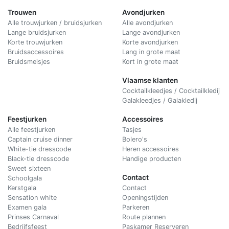
Trouwen
Avondjurken
Alle trouwjurken / bruidsjurken
Alle avondjurken
Lange bruidsjurken
Lange avondjurken
Korte trouwjurken
Korte avondjurken
Bruidsaccessoires
Lang in grote maat
Bruidsmeisjes
Kort in grote maat
Vlaamse klanten
Cocktailkleedjes / Cocktailkledij
Galakleedjes / Galakledij
Feestjurken
Accessoires
Alle feestjurken
Tasjes
Captain cruise dinner
Bolero's
White-tie dresscode
Heren accessoires
Black-tie dresscode
Handige producten
Sweet sixteen
Contact
Schoolgala
Kerstgala
C
ontact
Sensation white
Openingstijden
Examen gala
Parkeren
Prinses Carnaval
Route plannen
Bedrijfsfeest
Paskamer Reserveren