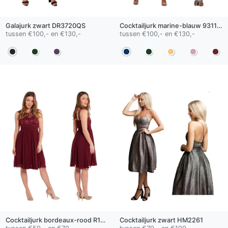
Galajurk
zwart
DR3720QS
Cocktailjurk
marine-blauw
9311QS
tussen €100,- en €130,-
tussen €100,- en €130,-
Cocktailjurk
bordeaux-rood
R1233B
Cocktailjurk
zwart
HM2261