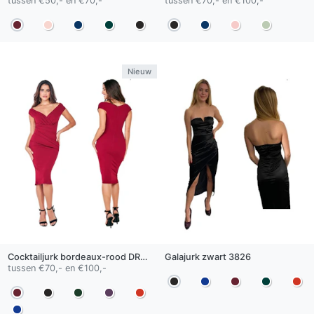
tussen €50,- en €70,-
tussen €70,- en €100,-
Nieuw
Cocktailjurk
bordeaux-rood
DR4135
Galajurk
zwart
3826
tussen €70,- en €100,-