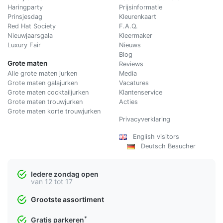
Haringparty
Prijsinformatie
Prinsjesdag
Kleurenkaart
Red Hat Society
F.A.Q.
Nieuwjaarsgala
Kleermaker
Luxury Fair
Nieuws
Blog
Grote maten
Reviews
Alle grote maten jurken
Media
Grote maten galajurken
Vacatures
Grote maten cocktailjurken
Klantenservice
Grote maten trouwjurken
Acties
Grote maten korte trouwjurken
Privacyverklaring
English visitors
Deutsch Besucher
Iedere zondag open
van 12 tot 17
Grootste assortiment
*
Gratis parkeren