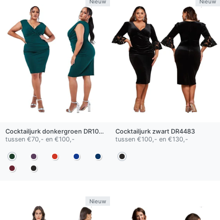
Nieuw
Nieuw
Cocktailjurk
donkergroen
DR1092QS
Cocktailjurk
zwart
DR4483
tussen €70,- en €100,-
tussen €100,- en €130,-
Nieuw