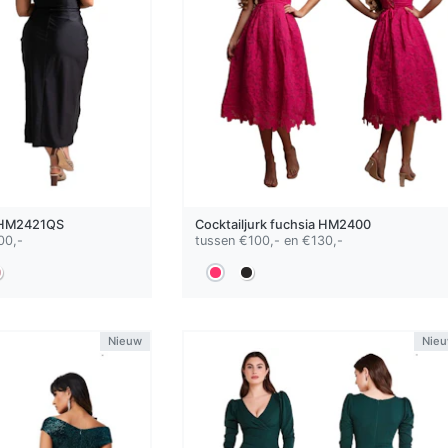
HM2421QS
Cocktailjurk
fuchsia
HM2400
00,-
tussen €100,- en €130,-
Nieuw
Nie