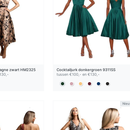
agne zwart
HM2325
Cocktailjurk
donkergroen
9311SS
130,-
tussen €100,- en €130,-
Nie