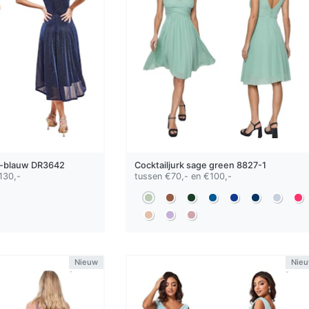
-blauw
DR3642
Cocktailjurk
sage green
8827-1
130,-
tussen €70,- en €100,-
Nieuw
Nie