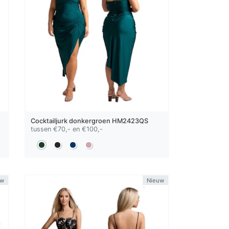
Cocktailjurk
donkergroen
HM2423QS
tussen €70,- en €100,-
uw
Nieuw