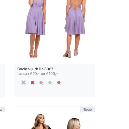
Cocktailjurk
lila
8967
tussen €70,- en €100,-
uw
Nieuw