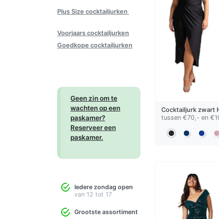
Plus Size cocktailjurken
Voorjaars cocktailjurken
Goedkope cocktailjurken
Geen zin om te
wachten op een
Cocktailjurk
zwart
paskamer?
tussen €70,- en €1
Reserveer een
paskamer.
Iedere zondag open
van 12 tot 17
Grootste assortiment