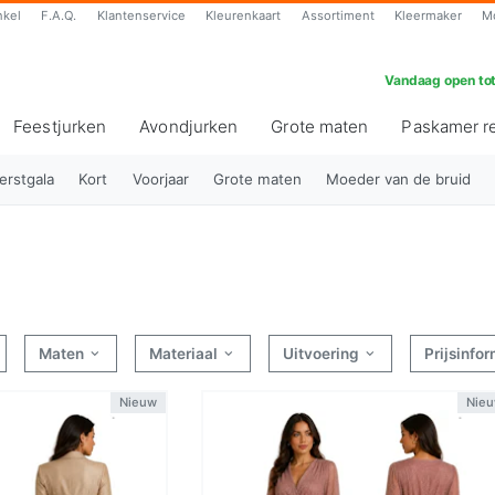
nkel
F.A.Q.
Klantenservice
Kleurenkaart
Assortiment
Kleermaker
M
Vandaag open tot
Feestjurken
Avondjurken
Grote maten
Paskamer r
erstgala
Kort
Voorjaar
Grote maten
Moeder van de bruid
n
Maten
Materiaal
Uitvoering
Prijsinfo
Nieuw
Nie