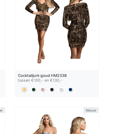
Cocktailjurk
goud
HM2338
tussen €100,- en €130,-
uw
Nieuw