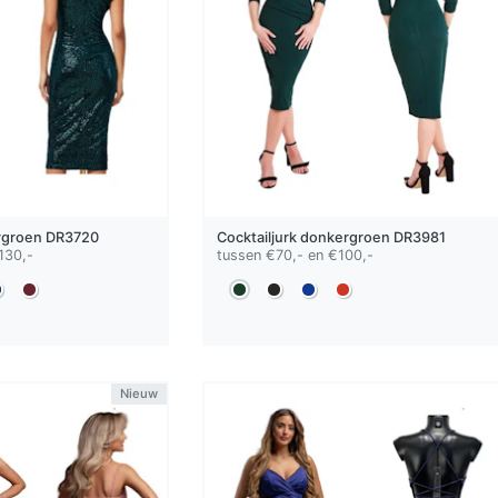
rgroen
DR3720
Cocktailjurk
donkergroen
DR3981
130,-
tussen €70,- en €100,-
Nieuw