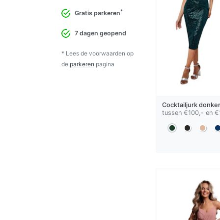
*
Gratis parkeren
7 dagen geopend
* Lees de voorwaarden op
de
parkeren
pagina
Cocktailjurk
donke
tussen €100,- en €