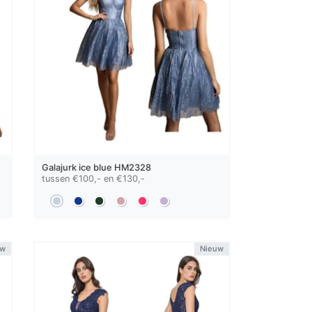
Galajurk
ice blue
HM2328
tussen €100,- en €130,-
uw
Nieuw