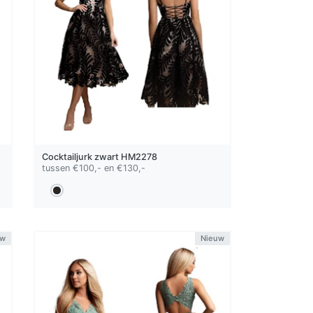
Cocktailjurk
zwart
HM2278
tussen €100,- en €130,-
uw
Nieuw