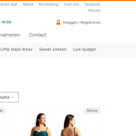
obiele App
Media
Rondleiding
Over ons
Vacatures
Nieuws
 18:00
Inloggen / Registreren
eserveren
Contact
Little black dress
Sweet sixteen
Low budget
rmatie
uw
Nieuw