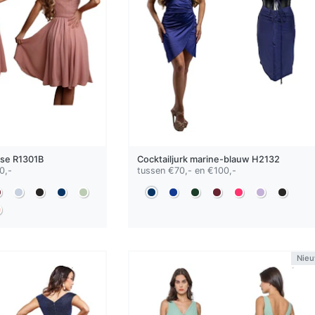
ose
R1301B
Cocktailjurk
marine-blauw
H2132
0,-
tussen €70,- en €100,-
Nie