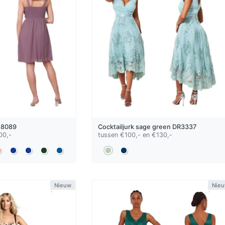
8089
Cocktailjurk
sage green
DR3337
00,-
tussen €100,- en €130,-
Nieuw
Nie