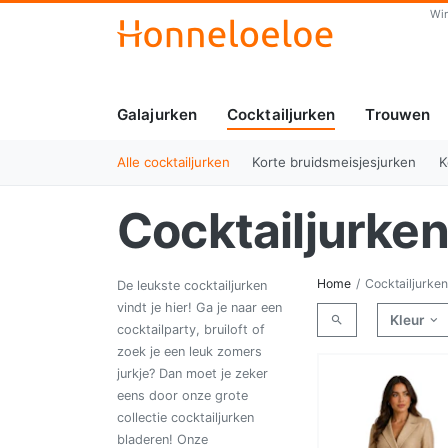
Wi
Galajurken
Cocktailjurken
Trouwen
(huidig)
Alle cocktailjurken
Korte bruidsmeisjesjurken
K
Cocktailjurke
Home
Cocktailjurken
De leukste cocktailjurken
vindt je hier! Ga je naar een
Kleur
cocktailparty, bruiloft of
zoek je een leuk zomers
jurkje? Dan moet je zeker
eens door onze grote
collectie cocktailjurken
bladeren! Onze