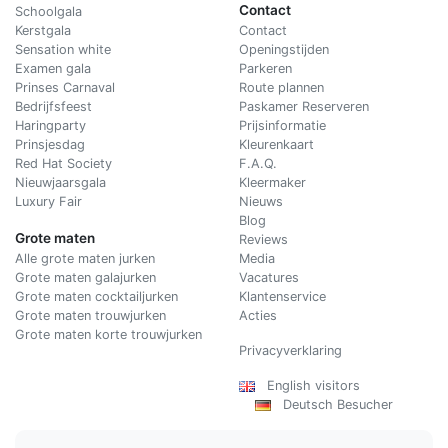
Contact
Schoolgala
Kerstgala
C
ontact
Sensation white
Openingstijden
Examen gala
Parkeren
Prinses Carnaval
Route plannen
Bedrijfsfeest
Paskamer Reserveren
Haringparty
Prijsinformatie
Prinsjesdag
Kleurenkaart
Red Hat Society
F.A.Q.
Nieuwjaarsgala
Kleermaker
Luxury Fair
Nieuws
Blog
Grote maten
Reviews
Alle grote maten jurken
Media
Grote maten galajurken
Vacatures
Grote maten cocktailjurken
Klantenservice
Grote maten trouwjurken
Acties
Grote maten korte trouwjurken
Privacyverklaring
English visitors
Deutsch Besucher