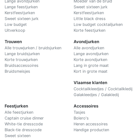
Lange avondjurken
Moeder van de bruid
Lange feestjurken
Sweet sixteen jurk
Kerstfeestjurken
Kerstfeestjurken
Sweet sixteen jurk
Little black dress
Low budget
Low budget cocktailjurken
Uitverkoop
Korte feestjurken
Trouwen
Avondjurken
Alle trouwjurken / bruidsjurken
Alle avondjurken
Lange bruidsjurken
Lange avondjurken
Korte trouwjurken
Korte avondjurken
Bruidsaccessoires
Lang in grote maat
Bruidsmeisjes
Kort in grote maat
Vlaamse klanten
Cocktailkleedjes / Cocktailkledij
Galakleedjes / Galakledij
Feestjurken
Accessoires
Alle feestjurken
Tasjes
Captain cruise dinner
Bolero's
White-tie dresscode
Heren accessoires
Black-tie dresscode
Handige producten
Sweet sixteen