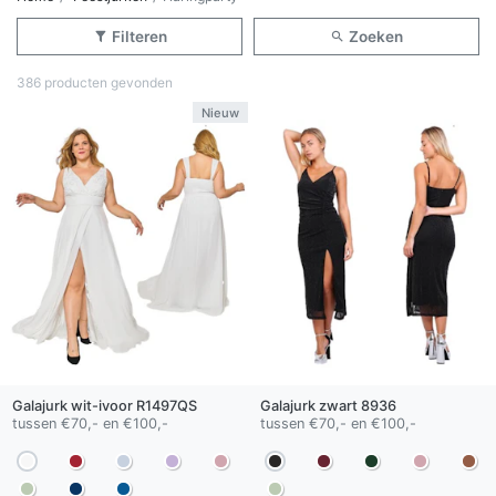
Filteren
Zoeken
386 producten gevonden
Nieuw
Galajurk
wit-ivoor
R1497QS
Galajurk
zwart
8936
tussen €70,- en €100,-
tussen €70,- en €100,-