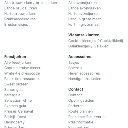
Alle trouwjurken / bruidsjurken
Alle avondjurken
Lange bruidsjurken
Lange avondjurken
Korte trouwjurken
Korte avondjurken
Bruidsaccessoires
Lang in grote maat
Bruidsmeisjes
Kort in grote maat
Vlaamse klanten
Cocktailkleedjes / Cocktailkledij
Galakleedjes / Galakledij
Feestjurken
Accessoires
Alle feestjurken
Tasjes
Captain cruise dinner
Bolero's
White-tie dresscode
Heren accessoires
Black-tie dresscode
Handige producten
Sweet sixteen
Contact
Schoolgala
Kerstgala
C
ontact
Sensation white
Openingstijden
Examen gala
Parkeren
Prinses Carnaval
Route plannen
Bedrijfsfeest
Paskamer Reserveren
Haringparty
Prijsinformatie
Prinsjesdag
Kleurenkaart