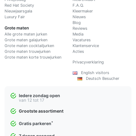
Red Hat Society
F.A.Q.
Nieuwjaarsgala
Kleermaker
Luxury Fair
Nieuws
Blog
Grote maten
Reviews
Alle grote maten jurken
Media
Grote maten galajurken
Vacatures
Grote maten cocktailjurken
Klantenservice
Grote maten trouwjurken
Acties
Grote maten korte trouwjurken
Privacyverklaring
English visitors
Deutsch Besucher
Iedere zondag open
van 12 tot 17
Grootste assortiment
*
Gratis parkeren
7 dagen geopend