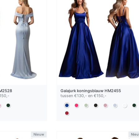
M2528
Galajurk
koningsblauw
HM2455
150,-
tussen €130,- en €150,-
Nieuw
Nie