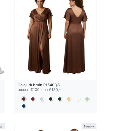
Galajurk
bruin
R1640QS
tussen €100,- en €130,-
uw
Nieuw