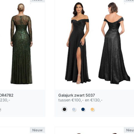
DR4782
Galajurk
zwart
5037
€230,-
tussen €100,- en €130,-
Nieuw
Nie