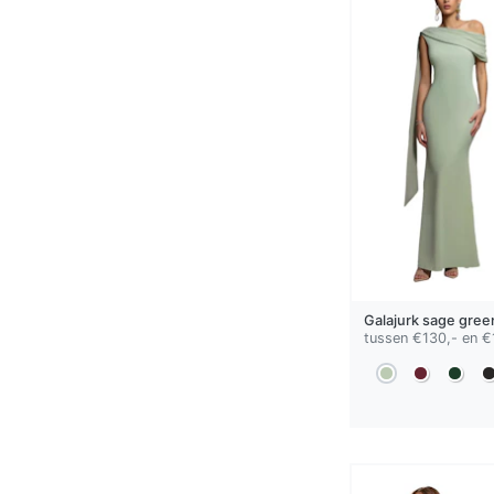
Galajurk
sage gree
tussen €130,- en €