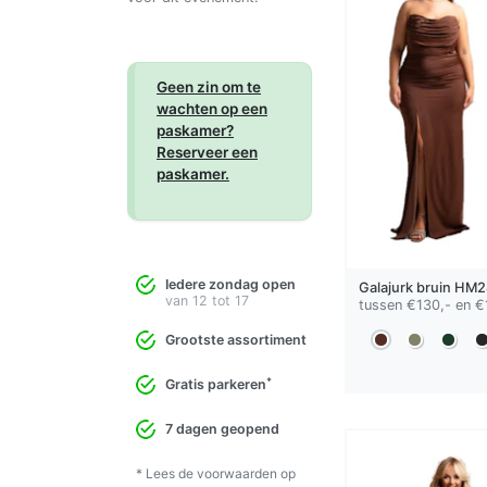
Geen zin om te
wachten op een
paskamer?
Reserveer een
paskamer.
Iedere zondag open
Galajurk
bruin
HM2
van 12 tot 17
tussen €130,- en €
Grootste assortiment
*
Gratis parkeren
7 dagen geopend
* Lees de voorwaarden op