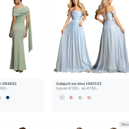
n
DR4830
Galajurk
ice blue
HM2533
150,-
tussen €130,- en €150,-
Nie