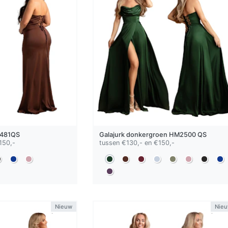
481QS
Galajurk
donkergroen
HM2500 QS
150,-
tussen €130,- en €150,-
Nieuw
Nie