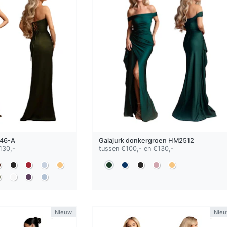
46-A
Galajurk
donkergroen
HM2512
130,-
tussen €100,- en €130,-
Nieuw
Nie