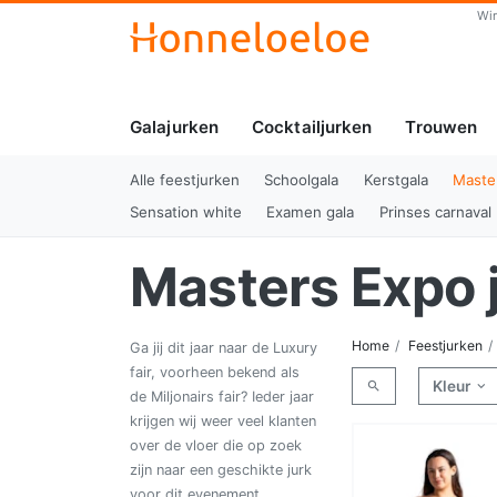
Wi
Galajurken
Cocktailjurken
Trouwen
Alle feestjurken
Schoolgala
Kerstgala
Maste
Sensation white
Examen gala
Prinses carnaval
Masters Expo 
Home
Feestjurken
Ga jij dit jaar naar de Luxury
fair, voorheen bekend als
Kleur
de Miljonairs fair? Ieder jaar
krijgen wij weer veel klanten
over de vloer die op zoek
zijn naar een geschikte jurk
voor dit evenement.