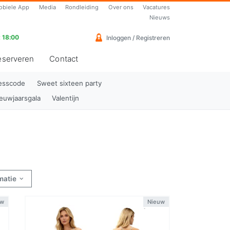
obiele App
Media
Rondleiding
Over ons
Vacatures
Nieuws
 18:00
Inloggen / Registreren
eserveren
Contact
resscode
Sweet sixteen party
euwjaarsgala
Valentijn
rmatie
uw
Nieuw