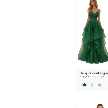
Galajurk
donkergr
tussen €150,- en €