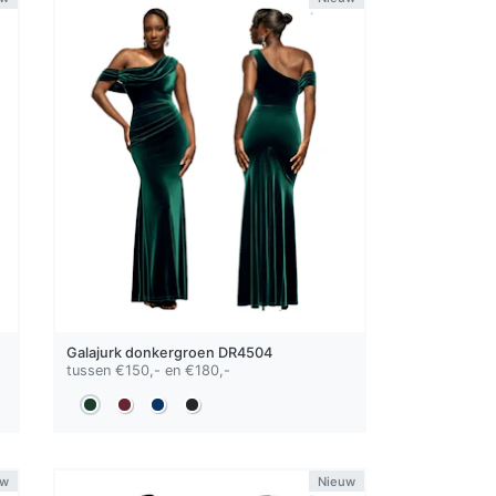
Galajurk
donkergroen
DR4504
tussen €150,- en €180,-
uw
Nieuw