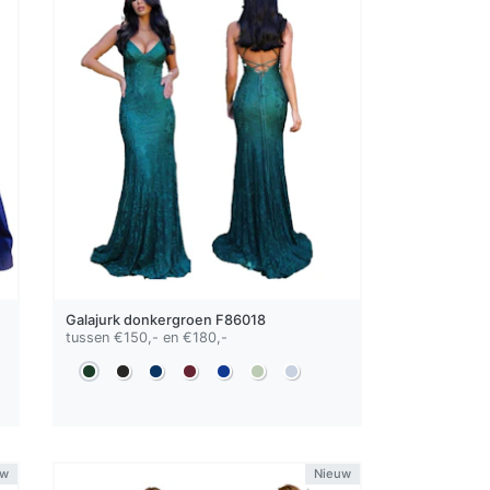
Galajurk
donkergroen
F86018
tussen €150,- en €180,-
uw
Nieuw