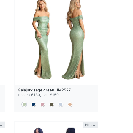
Galajurk
sage green
HM2527
tussen €130,- en €150,-
uw
Nieuw