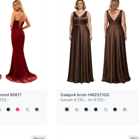
rood
80817
Galajurk
bruin
HM2521QS
130,-
tussen €130,- en €150,-
Nieuw
Nie