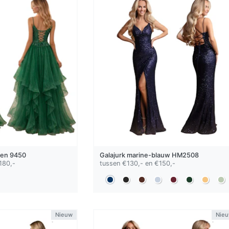
oen
9450
Galajurk
marine-blauw
HM2508
180,-
tussen €130,- en €150,-
Nieuw
Nie