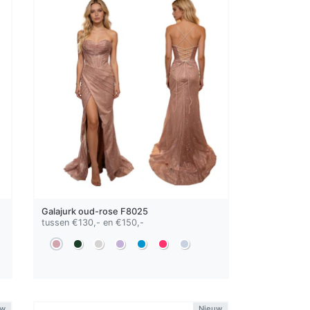
Galajurk
oud-rose
F8025
tussen €130,- en €150,-
uw
Nieuw