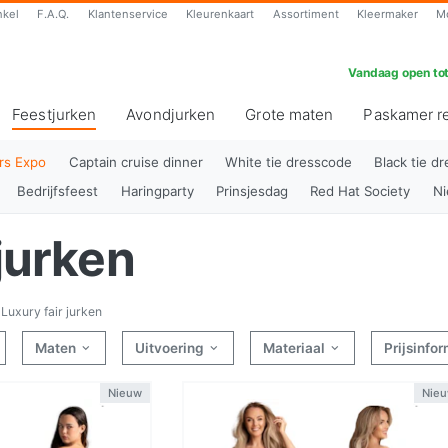
nkel
F.A.Q.
Klantenservice
Kleurenkaart
Assortiment
Kleermaker
M
Vandaag open tot
Feestjurken
Avondjurken
Grote maten
Paskamer r
(huidig)
rs Expo
Captain cruise dinner
White tie dresscode
Black tie d
Bedrijfsfeest
Haringparty
Prinsjesdag
Red Hat Society
Ni
jurken
Luxury fair jurken
Maten
Uitvoering
Materiaal
Prijsinfo
Nieuw
Nie