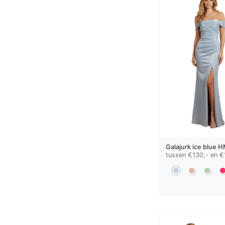
Galajurk
ice blue
H
tussen €130,- en €