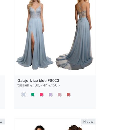
Galajurk
ice blue
F8023
tussen €130,- en €150,-
uw
Nieuw