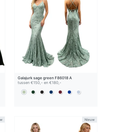
Galajurk
sage green
F86018 A
tussen €150,- en €180,-
uw
Nieuw