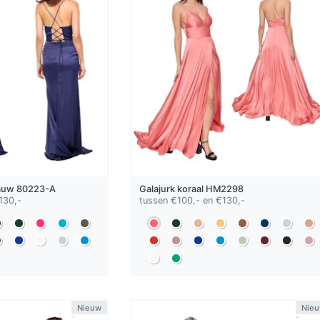
auw
80223-A
Galajurk
koraal
HM2298
130,-
tussen €100,- en €130,-
Nieuw
Nie