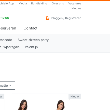
obiele App
Media
Rondleiding
Over ons
Vacatures
Nieuws
 17:00
Inloggen / Registreren
eserveren
Contact
resscode
Sweet sixteen party
euwjaarsgala
Valentijn
rmatie
uw
Nieuw