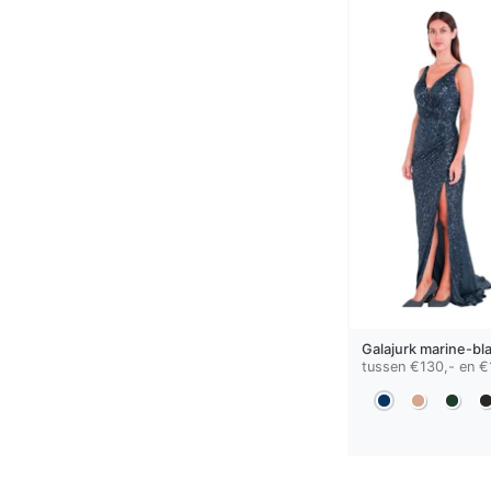
Galajurk
marine-bl
tussen €130,- en €