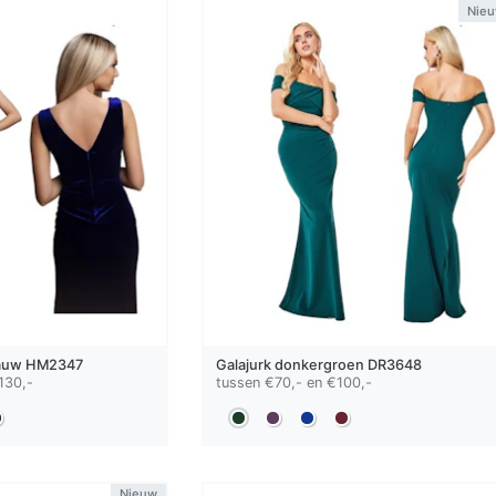
Nie
auw
HM2347
Galajurk
donkergroen
DR3648
130,-
tussen €70,- en €100,-
Nieuw