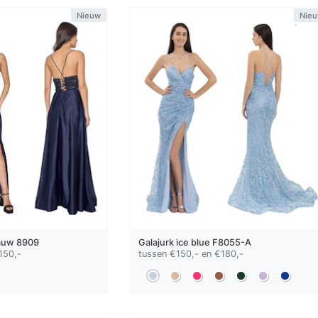
Nieuw
Nie
auw
8909
Galajurk
ice blue
F8055-A
150,-
tussen €150,- en €180,-