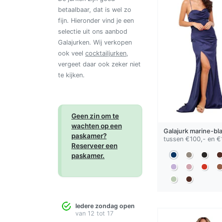
betaalbaar, dat is wel zo
fijn. Hieronder vind je een
selectie uit ons aanbod
Galajurken. Wij verkopen
ook veel
cocktailjurken
,
vergeet daar ook zeker niet
te kijken.
Geen zin om te
wachten op een
Galajurk
marine-bl
paskamer?
tussen €100,- en €
Reserveer een
paskamer.
Iedere zondag open
van 12 tot 17