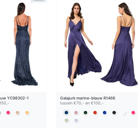
auw
YC98302-1
Galajurk
marine-blauw
R1466
150,-
tussen €70,- en €100,-