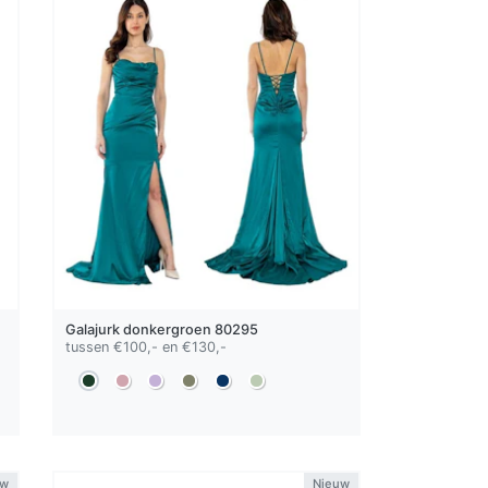
Galajurk
donkergroen
80295
tussen €100,- en €130,-
uw
Nieuw