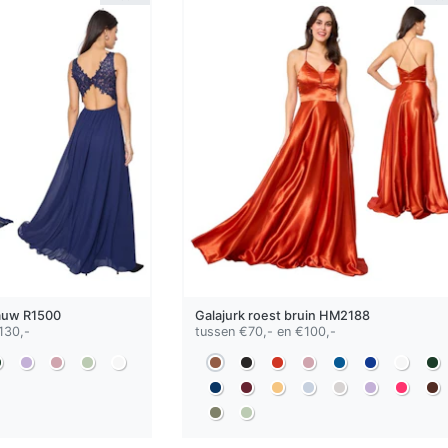
auw
R1500
Galajurk
roest bruin
HM2188
130,-
tussen €70,- en €100,-