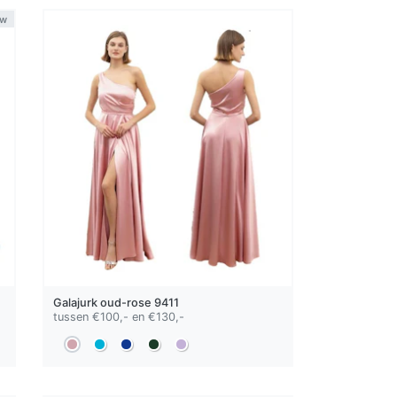
uw
Galajurk
oud-rose
9411
tussen €100,- en €130,-