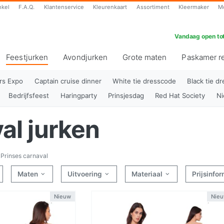
nkel
F.A.Q.
Klantenservice
Kleurenkaart
Assortiment
Kleermaker
M
Vandaag open tot
Feestjurken
Avondjurken
Grote maten
Paskamer r
(huidig)
rs Expo
Captain cruise dinner
White tie dresscode
Black tie d
Bedrijfsfeest
Haringparty
Prinsjesdag
Red Hat Society
Ni
al jurken
Prinses carnaval
Maten
Uitvoering
Materiaal
Prijsinfo
Nieuw
Nie