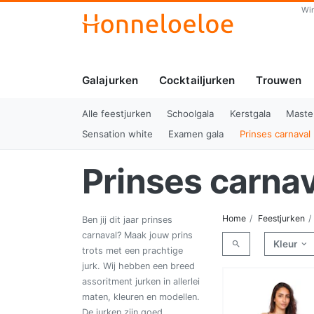
Wi
Galajurken
Cocktailjurken
Trouwen
Alle feestjurken
Schoolgala
Kerstgala
Maste
Sensation white
Examen gala
Prinses carnaval
Prinses carnav
Home
Feestjurken
Ben jij dit jaar prinses
carnaval? Maak jouw prins
Kleur
trots met een prachtige
jurk. Wij hebben een breed
assoritment jurken in allerlei
maten, kleuren en modellen.
De jurken zijn goed