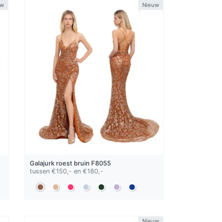
uw
Nieuw
Galajurk
roest bruin
F8055
tussen €150,- en €180,-
Nieuw