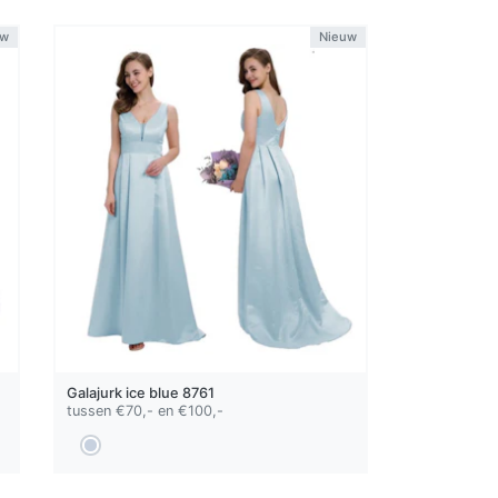
uw
Nieuw
Galajurk
ice blue
8761
tussen €70,- en €100,-