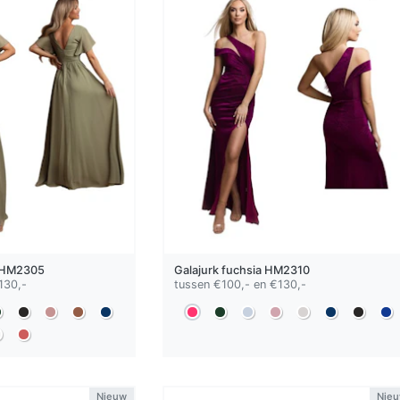
HM2305
Galajurk
fuchsia
HM2310
130,-
tussen €100,- en €130,-
Nieuw
Nie