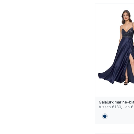
Galajurk
marine-bl
tussen €130,- en €