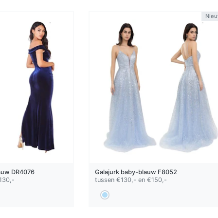
Nie
auw
DR4076
Galajurk
baby-blauw
F8052
130,-
tussen €130,- en €150,-