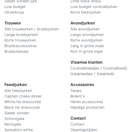
Sweet sixteen jurk
Little black dress
Low budget
Low budget cocktailjurken
Uitverkoop
Korte feestjurken
Trouwen
Avondjurken
Alle trouwjurken / bruidsjurken
Alle avondjurken
Lange bruidsjurken
Lange avondjurken
Korte trouwjurken
Korte avondjurken
Bruidsaccessoires
Lang in grote maat
Bruidsmeisjes
Kort in grote maat
Vlaamse klanten
Cocktailkleedjes / Cocktailkledij
Galakleedjes / Galakledij
Feestjurken
Accessoires
Alle feestjurken
Tasjes
Captain cruise dinner
Bolero's
White-tie dresscode
Heren accessoires
Black-tie dresscode
Handige producten
Sweet sixteen
Contact
Schoolgala
Kerstgala
C
ontact
Sensation white
Openingstijden