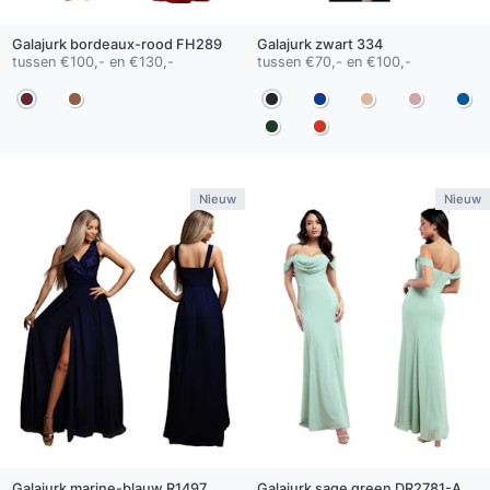
Galajurk
bordeaux-rood
FH289
Galajurk
zwart
334
tussen €100,- en €130,-
tussen €70,- en €100,-
Nieuw
Nieuw
Galajurk
marine-blauw
R1497
Galajurk
sage green
DR2781-A