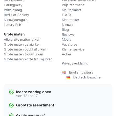
Bedrijfsfeest
Paskamer Reserveren
Haringparty
Prijsinformatie
Prinsjesdag
Kleurenkaart
Red Hat Society
F.A.Q.
Nieuwjaarsgala
Kleermaker
Luxury Fair
Nieuws
Blog
Grote maten
Reviews
Alle grote maten jurken
Media
Grote maten galajurken
Vacatures
Grote maten cocktailjurken
Klantenservice
Grote maten trouwjurken
Acties
Grote maten korte trouwjurken
Privacyverklaring
English visitors
Deutsch Besucher
Iedere zondag open
van 12 tot 17
Grootste assortiment
*
Gratis parkeren