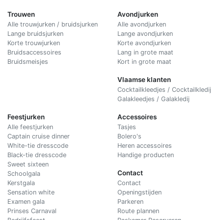
Trouwen
Avondjurken
Alle trouwjurken / bruidsjurken
Alle avondjurken
Lange bruidsjurken
Lange avondjurken
Korte trouwjurken
Korte avondjurken
Bruidsaccessoires
Lang in grote maat
Bruidsmeisjes
Kort in grote maat
Vlaamse klanten
Cocktailkleedjes / Cocktailkledij
Galakleedjes / Galakledij
Feestjurken
Accessoires
Alle feestjurken
Tasjes
Captain cruise dinner
Bolero's
White-tie dresscode
Heren accessoires
Black-tie dresscode
Handige producten
Sweet sixteen
Contact
Schoolgala
Kerstgala
C
ontact
Sensation white
Openingstijden
Examen gala
Parkeren
Prinses Carnaval
Route plannen