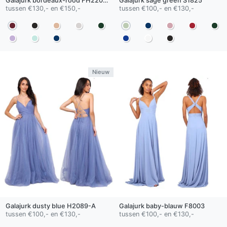
Galajurk
bordeaux-rood
FH22003-A
Galajurk
sage green
S1825
tussen €130,- en €150,-
tussen €100,- en €130,-
Nieuw
Galajurk
dusty blue
H2089-A
Galajurk
baby-blauw
F8003
tussen €100,- en €130,-
tussen €100,- en €130,-