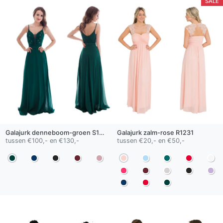
SALE
Galajurk
denneboom-groen
S1802
Galajurk
zalm-rose
R1231
tussen €100,- en €130,-
tussen €20,- en €50,-