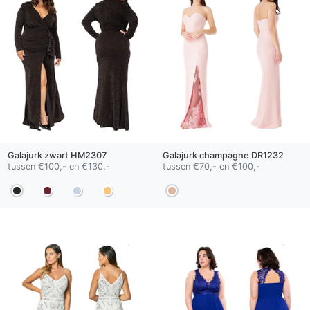
Galajurk
zwart
HM2307
Galajurk
champagne
DR1232
tussen €100,- en €130,-
tussen €70,- en €100,-