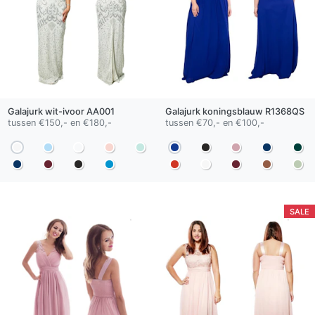
Galajurk
wit-ivoor
AA001
Galajurk
koningsblauw
R1368QS
tussen €150,- en €180,-
tussen €70,- en €100,-
SALE