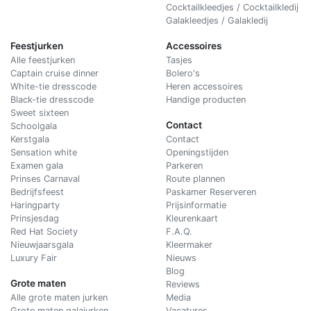
Cocktailkleedjes / Cocktailkledij
Galakleedjes / Galakledij
Feestjurken
Accessoires
Alle feestjurken
Tasjes
Captain cruise dinner
Bolero's
White-tie dresscode
Heren accessoires
Black-tie dresscode
Handige producten
Sweet sixteen
Contact
Schoolgala
Kerstgala
C
ontact
Sensation white
Openingstijden
Examen gala
Parkeren
Prinses Carnaval
Route plannen
Bedrijfsfeest
Paskamer Reserveren
Haringparty
Prijsinformatie
Prinsjesdag
Kleurenkaart
Red Hat Society
F.A.Q.
Nieuwjaarsgala
Kleermaker
Luxury Fair
Nieuws
Blog
Grote maten
Reviews
Alle grote maten jurken
Media
Grote maten galajurken
Vacatures