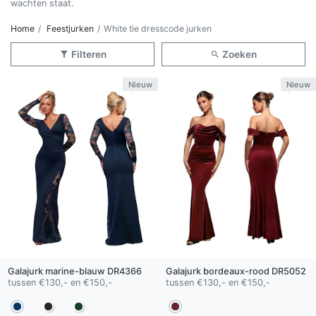
wachten staat.
Home
Feestjurken
White tie dresscode jurken
Filteren
Zoeken
Nieuw
Nieuw
Galajurk
marine-blauw
DR4366
Galajurk
bordeaux-rood
DR5052
tussen €130,- en €150,-
tussen €130,- en €150,-