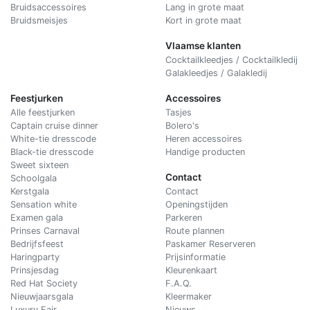
Bruidsaccessoires
Lang in grote maat
Bruidsmeisjes
Kort in grote maat
Vlaamse klanten
Cocktailkleedjes / Cocktailkledij
Galakleedjes / Galakledij
Feestjurken
Accessoires
Alle feestjurken
Tasjes
Captain cruise dinner
Bolero's
White-tie dresscode
Heren accessoires
Black-tie dresscode
Handige producten
Sweet sixteen
Contact
Schoolgala
Kerstgala
C
ontact
Sensation white
Openingstijden
Examen gala
Parkeren
Prinses Carnaval
Route plannen
Bedrijfsfeest
Paskamer Reserveren
Haringparty
Prijsinformatie
Prinsjesdag
Kleurenkaart
Red Hat Society
F.A.Q.
Nieuwjaarsgala
Kleermaker
Luxury Fair
Nieuws