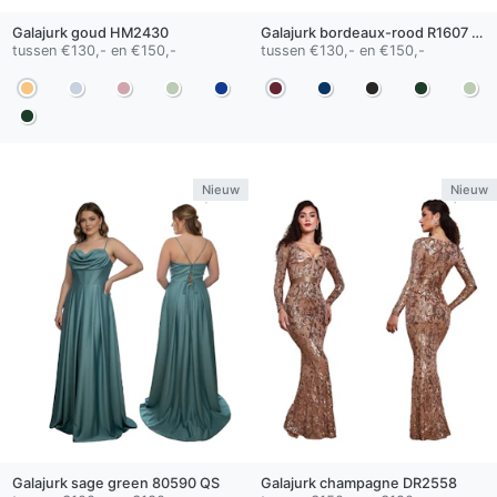
Galajurk
goud
HM2430
Galajurk
bordeaux-rood
R1607 QS
tussen €130,- en €150,-
tussen €130,- en €150,-
Nieuw
Nieuw
Galajurk
sage green
80590 QS
Galajurk
champagne
DR2558