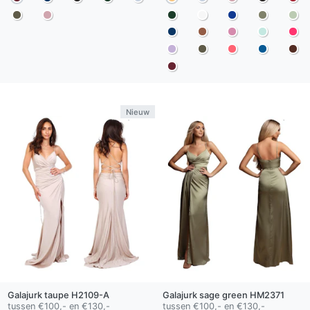
Nieuw
Galajurk
taupe
H2109-A
Galajurk
sage green
HM2371
tussen €100,- en €130,-
tussen €100,- en €130,-