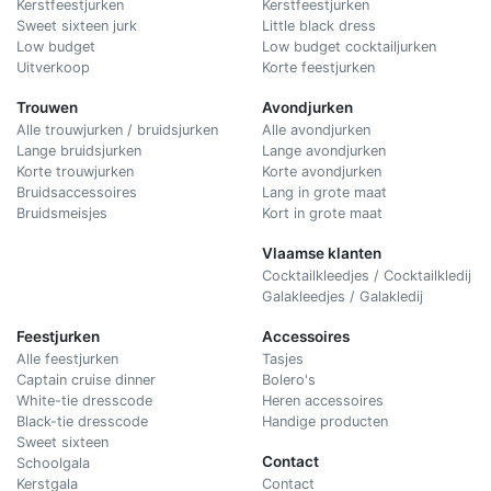
Kerstfeestjurken
Kerstfeestjurken
Sweet sixteen jurk
Little black dress
Low budget
Low budget cocktailjurken
Uitverkoop
Korte feestjurken
Trouwen
Avondjurken
Alle trouwjurken / bruidsjurken
Alle avondjurken
Lange bruidsjurken
Lange avondjurken
Korte trouwjurken
Korte avondjurken
Bruidsaccessoires
Lang in grote maat
Bruidsmeisjes
Kort in grote maat
Vlaamse klanten
Cocktailkleedjes / Cocktailkledij
Galakleedjes / Galakledij
Feestjurken
Accessoires
Alle feestjurken
Tasjes
Captain cruise dinner
Bolero's
White-tie dresscode
Heren accessoires
Black-tie dresscode
Handige producten
Sweet sixteen
Contact
Schoolgala
Kerstgala
C
ontact