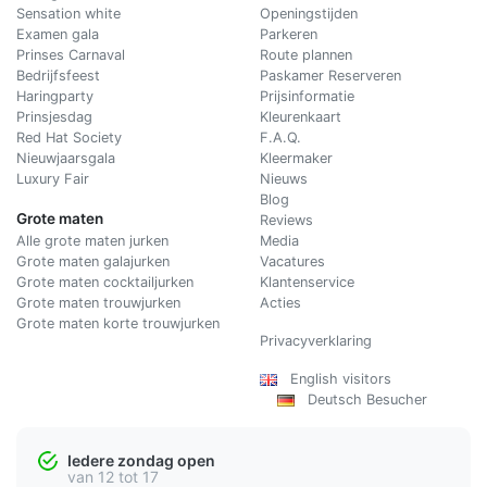
Sensation white
Openingstijden
Examen gala
Parkeren
Prinses Carnaval
Route plannen
Bedrijfsfeest
Paskamer Reserveren
Haringparty
Prijsinformatie
Prinsjesdag
Kleurenkaart
Red Hat Society
F.A.Q.
Nieuwjaarsgala
Kleermaker
Luxury Fair
Nieuws
Blog
Grote maten
Reviews
Alle grote maten jurken
Media
Grote maten galajurken
Vacatures
Grote maten cocktailjurken
Klantenservice
Grote maten trouwjurken
Acties
Grote maten korte trouwjurken
Privacyverklaring
English visitors
Deutsch Besucher
Iedere zondag open
van 12 tot 17