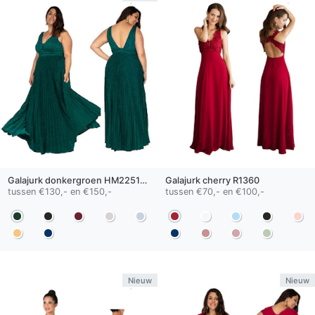
Galajurk
donkergroen
HM2251QS
Galajurk
cherry
R1360
tussen €130,- en €150,-
tussen €70,- en €100,-
Nieuw
Nieuw